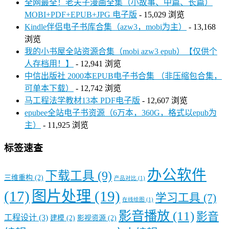
全网最全！老夫子漫画全集（小故事、中篇、长篇）
MOBI+PDF+EPUB+JPG 电子版
- 15,029 浏览
Kindle伴侣电子书库合集（azw3，mobi为主）
- 13,168
浏览
我的小书屋全站资源合集（mobi azw3 epub）【仅供个
人存档用！】
- 12,941 浏览
中信出版社 2000本EPUB电子书合集 （非压缩包合集，
可单本下载）
- 12,742 浏览
马工程法学教材13本 PDF电子版
- 12,607 浏览
epubee全站电子书资源（6万本，360G，格式以epub为
主）
- 11,925 浏览
标签速查
办公软件
下载工具
(9)
三维重构
(2)
产品对比
(1)
图片处理
(19)
(17)
学习工具
(7)
在线绘图
(1)
影音播放
(11)
影音
工程设计
(3)
建模
(2)
影视资源
(2)