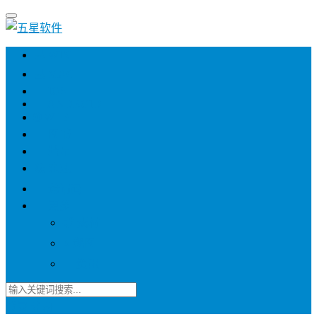
💻 WIN
💻 MAC
📱 IOS
📱 ANDROID
🌐 WEB
📖 图书
💎 精品
📚 杂志
🍬 邀请码
🔽 更多
📋 素材
⭐ 趣图
📧 资讯
登录
注册