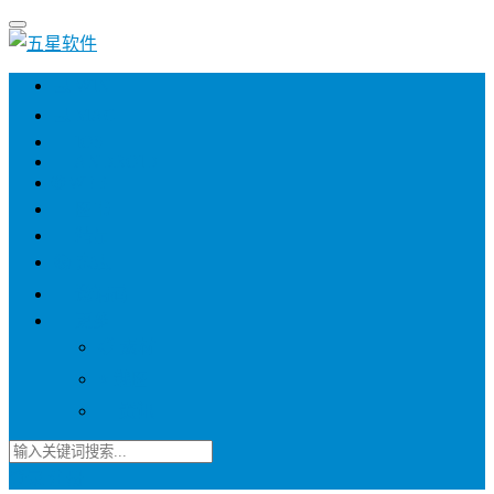
💻 WIN
💻 MAC
📱 IOS
📱 ANDROID
🌐 WEB
📖 图书
💎 精品
📚 杂志
🍬 邀请码
🔽 更多
📋 素材
⭐ 趣图
📧 资讯
登录
注册