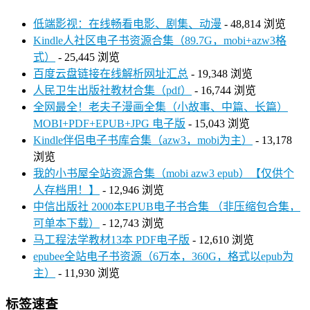
低端影视：在线畅看电影、剧集、动漫
- 48,814 浏览
Kindle人社区电子书资源合集（89.7G，mobi+azw3格
式）
- 25,445 浏览
百度云盘链接在线解析网址汇总
- 19,348 浏览
人民卫生出版社教材合集（pdf）
- 16,744 浏览
全网最全！老夫子漫画全集（小故事、中篇、长篇）
MOBI+PDF+EPUB+JPG 电子版
- 15,043 浏览
Kindle伴侣电子书库合集（azw3，mobi为主）
- 13,178
浏览
我的小书屋全站资源合集（mobi azw3 epub）【仅供个
人存档用！】
- 12,946 浏览
中信出版社 2000本EPUB电子书合集 （非压缩包合集，
可单本下载）
- 12,743 浏览
马工程法学教材13本 PDF电子版
- 12,610 浏览
epubee全站电子书资源（6万本，360G，格式以epub为
主）
- 11,930 浏览
标签速查