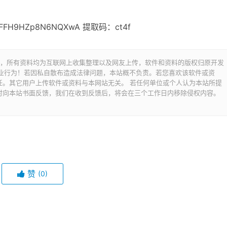
HwmFFH9HZp8N6NQXwA 提取码：ct4f
交流之用，所有资料均为互联网上收集整理以及网友上传，软件和资料的版权归原开发
商业行为！若因私自散布造成法律问题，本站概不负责。若您喜欢该软件或资
任。其它用户上传软件或资料与本网站无关。 若任何单位或个人认为本站所提
时向本站书面反馈，我们在收到反馈后，将会在三个工作日内移除侵权内容。
赞
(0)