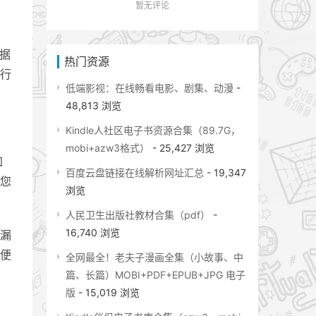
暂无评论
数据
热门资源
行
低端影视：在线畅看电影、剧集、动漫
-
48,813 浏览
Kindle人社区电子书资源合集（89.7G，
mobi+azw3格式）
- 25,427 浏览
加
百度云盘链接在线解析网址汇总
- 19,347
您
浏览
人民卫生出版社教材合集（pdf）
-
16,740 浏览
漏
便
全网最全！老夫子漫画全集（小故事、中
篇、长篇）MOBI+PDF+EPUB+JPG 电子
版
- 15,019 浏览