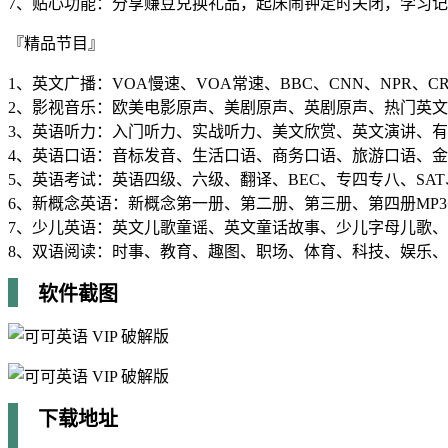
7、贴心功能：分享赚豆兑换礼品，起床闹钟定时关闭，学习
『精品节目』
1、英文广播：VOA慢速、VOA常速、BBC、CNN、NPR、CRI
2、影视音乐：欧美电影原声、美剧原声、英剧原声、热门英
3、英语听力：入门听力、实战听力、美文欣赏、英文演讲、有
4、英语口语：音标发音、生活口语、商务口语、旅游口语、
5、英语考试：英语四级、六级、翻译、BEC、专四专八、SAT
6、新概念英语：新概念第一册、第二册、第三册、第四册MP3
7、少儿英语：英文儿歌童谣、英文童话故事、少儿字母儿歌
8、双语阅读：时事、教育、趣图、职场、体育、科技、娱乐
软件截图
下载地址