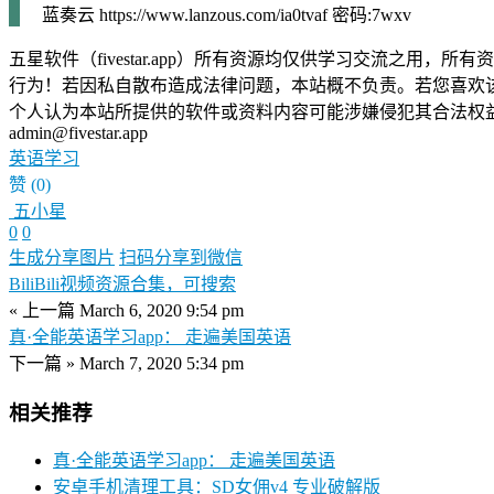
蓝奏云 https://www.lanzous.com/ia0tvaf 密码:7wxv
五星软件（fivestar.app）所有资源均仅供学习交流之
行为！若因私自散布造成法律问题，本站概不负责。若您喜欢
个人认为本站所提供的软件或资料内容可能涉嫌侵犯其合法权
admin@fivestar.app
英语学习
赞
(0)
五小星
0
0
生成分享图片
扫码分享到微信
BiliBili视频资源合集，可搜索
« 上一篇
March 6, 2020 9:54 pm
真·全能英语学习app： 走遍美国英语
下一篇 »
March 7, 2020 5:34 pm
相关推荐
真·全能英语学习app： 走遍美国英语
安卓手机清理工具：SD女佣v4 专业破解版