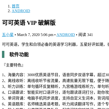
首页
ANDROID
可可英语 VIP 破解版
五小星
•
March 7, 2020 5:06 pm
•
ANDROID
•
阅读 341
可可英语，学生和白领必备的英语学习利器，五星好评如潮，长
软件功能
『主要特色』
1、海量内容：3000优质英语节目，语音同步双语字幕，超过3
2、离线收听：离线收听节省流量，高速批量无限下载，便于
3、听力训练：单句循环反复精听，九宫格游戏练听力，单句
4、口语跟读：智能实时口语评分，逐句跟读逐词打分，助你攻
5、单词背诵：电脑手机同步进度，支持自定义生词本，背词
6、英语题库：名师精选英语考题，听力阅读翻译写作，逐个