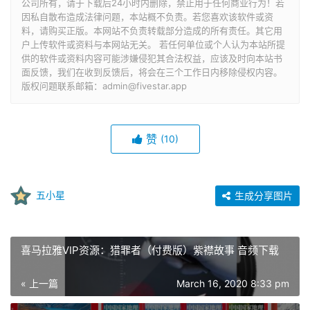
公司所有，请于下载后24小时内删除，禁止用于任何商业行为！若
因私自散布造成法律问题，本站概不负责。若您喜欢该软件或资
料，请购买正版。本网站不负责转载部分造成的所有责任。其它用
户上传软件或资料与本网站无关。 若任何单位或个人认为本站所提
供的软件或资料内容可能涉嫌侵犯其合法权益，应该及时向本站书
面反馈，我们在收到反馈后，将会在三个工作日内移除侵权内容。
版权问题联系邮箱：admin@fivestar.app
赞
(10)
五小星
生成分享图片
喜马拉雅VIP资源：猎罪者（付费版）紫襟故事 音频下载
« 上一篇
March 16, 2020 8:33 pm