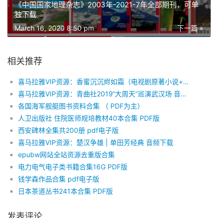
《中国国家地理杂志》2003年-2021-7年全部期刊，可单
独下载
March 16, 2020 8:50 pm
下一篇 »
相关推荐
喜马拉雅VIP资源：香蜜沉沉烬如霜（电视剧原著小说+番外） 音频下载
喜马拉雅VIP资源：青曲社2019“大周天”巡演武汉场 音频下载
各国海军舰艇图书资料合集 （ PDF为主）
人卫出版社 住院医师规培教材40本合集 PDF版
西安碑林全集共200册 pdf电子版
喜马拉雅VIP资源：楚汉争雄 | 单田芳经典 音频下载
epubw网站全站资源去重版合集
电力电气电子类书籍合集16G PDF版
钱学森作品合集 pdf电子版
日本茶道丛书241本合集 PDF版
发表评论