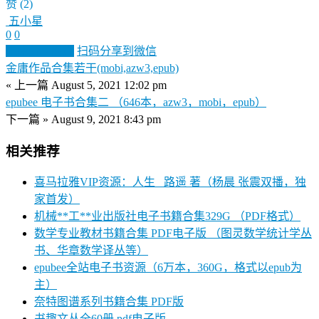
赞
(2)
五小星
0
0
生成分享图片
扫码分享到微信
金庸作品合集若干(mobi,azw3,epub)
« 上一篇
August 5, 2021 12:02 pm
epubee 电子书合集二 （646本，azw3，mobi，epub）
下一篇 »
August 9, 2021 8:43 pm
相关推荐
喜马拉雅VIP资源：人生_ 路遥 著（杨晨 张震双播，独
家首发）
机械**工**业出版社电子书籍合集329G （PDF格式）
数学专业教材书籍合集 PDF电子版 （图灵数学统计学丛
书、华章数学译丛等）
epubee全站电子书资源（6万本，360G，格式以epub为
主）
奈特图谱系列书籍合集 PDF版
书趣文丛全60册 pdf电子版