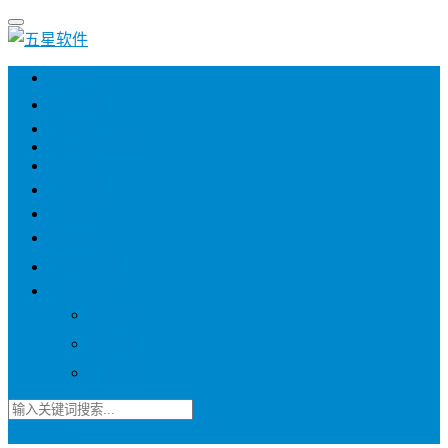
💻 WIN
💻 MAC
📱 IOS
📱 ANDROID
🌐 WEB
📖 图书
💎 精品
📚 杂志
🍬 邀请码
🔽 更多
📋 素材
⭐ 趣图
📧 资讯
登录
注册