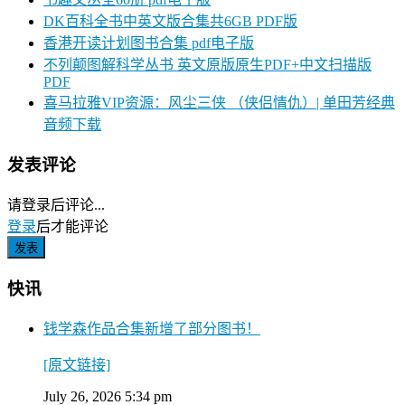
DK百科全书中英文版合集共6GB PDF版
香港开读计划图书合集 pdf电子版
不列颠图解科学丛书 英文原版原生PDF+中文扫描版
PDF
喜马拉雅VIP资源：风尘三侠 （侠侣情仇）| 单田芳经典
音频下载
发表评论
请登录后评论...
登录
后才能评论
快讯
钱学森作品合集新增了部分图书！
[原文链接]
July 26, 2026 5:34 pm