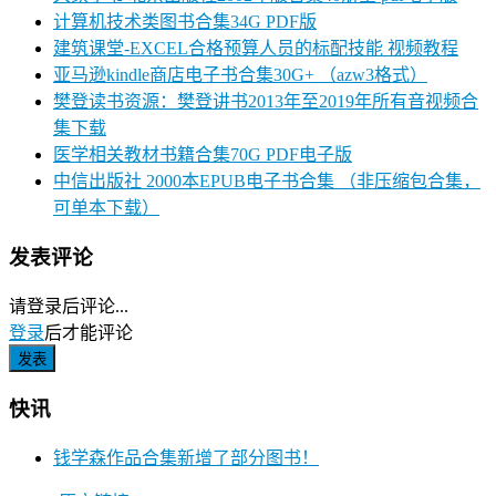
计算机技术类图书合集34G PDF版
建筑课堂-EXCEL合格预算人员的标配技能 视频教程
亚马逊kindle商店电子书合集30G+ （azw3格式）
樊登读书资源：樊登讲书2013年至2019年所有音视频合
集下载
医学相关教材书籍合集70G PDF电子版
中信出版社 2000本EPUB电子书合集 （非压缩包合集，
可单本下载）
发表评论
请登录后评论...
登录
后才能评论
快讯
钱学森作品合集新增了部分图书！