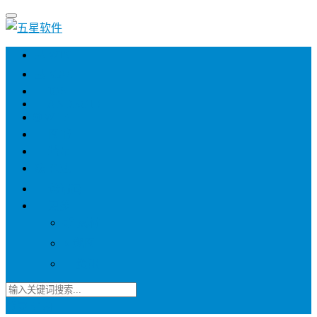
💻 WIN
💻 MAC
📱 IOS
📱 ANDROID
🌐 WEB
📖 图书
💎 精品
📚 杂志
🍬 邀请码
🔽 更多
📋 素材
⭐ 趣图
📧 资讯
登录
注册