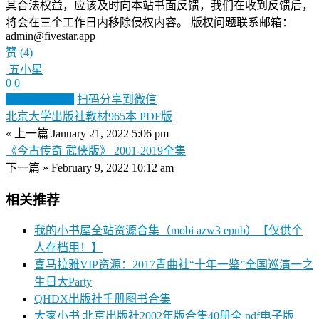
其合法权益，应该及时向本站书面反馈，我们在收到反馈后，
将会在三个工作日内移除侵权内容。 版权问题联系邮箱：
admin@fivestar.app
赞
(4)
五小星
0
0
生成分享图片
扫码分享到微信
北京大学出版社教材965本 PDF版
« 上一篇
January 21, 2022 5:06 pm
《今古传奇 武侠版》 2001-2019全集
下一篇 »
February 9, 2022 10:12 am
相关推荐
我的小书屋全站资源合集（mobi azw3 epub）【仅供个
人存档用！】
喜马拉雅VIP资源：2017青曲社“十年一鉴”全国巡演一之
生日大Party
QHDX出版社千册图书合集
大家小书 北京出版社2002年版合集40册全 pdf电子版