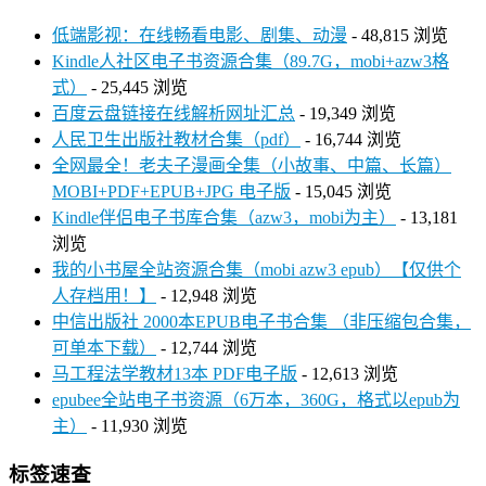
低端影视：在线畅看电影、剧集、动漫
- 48,815 浏览
Kindle人社区电子书资源合集（89.7G，mobi+azw3格
式）
- 25,445 浏览
百度云盘链接在线解析网址汇总
- 19,349 浏览
人民卫生出版社教材合集（pdf）
- 16,744 浏览
全网最全！老夫子漫画全集（小故事、中篇、长篇）
MOBI+PDF+EPUB+JPG 电子版
- 15,045 浏览
Kindle伴侣电子书库合集（azw3，mobi为主）
- 13,181
浏览
我的小书屋全站资源合集（mobi azw3 epub）【仅供个
人存档用！】
- 12,948 浏览
中信出版社 2000本EPUB电子书合集 （非压缩包合集，
可单本下载）
- 12,744 浏览
马工程法学教材13本 PDF电子版
- 12,613 浏览
epubee全站电子书资源（6万本，360G，格式以epub为
主）
- 11,930 浏览
标签速查