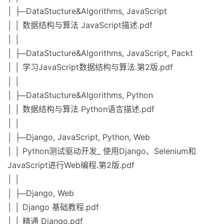
│ ├─DataStucture&Algorithms, JavaScript
│ │ 数据结构与算法 JavaScript描述.pdf
│ │
│ ├─DataStucture&Algorithms, JavaScript, Packt
│ │ 学习JavaScript数据结构与算法.第2版.pdf
│ │
│ ├─DataStucture&Algorithms, Python
│ │ 数据结构与算法 Python语言描述.pdf
│ │
│ ├─Django, JavaScript, Python, Web
│ │ Python测试驱动开发_ 使用Django、Selenium和
JavaScript进行Web编程.第2版.pdf
│ │
│ ├─Django, Web
│ │ Django 基础教程.pdf
│ │ 精通 Django.pdf