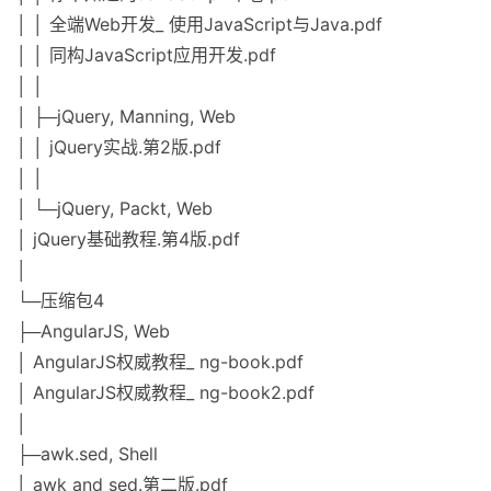
│ │ 全端Web开发_ 使用JavaScript与Java.pdf
│ │ 同构JavaScript应用开发.pdf
│ │
│ ├─jQuery, Manning, Web
│ │ jQuery实战.第2版.pdf
│ │
│ └─jQuery, Packt, Web
│ jQuery基础教程.第4版.pdf
│
└─压缩包4
├─AngularJS, Web
│ AngularJS权威教程_ ng-book.pdf
│ AngularJS权威教程_ ng-book2.pdf
│
├─awk.sed, Shell
│ awk and sed.第二版.pdf