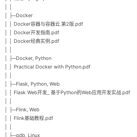
│ │
│ ├─Docker
│ │ Docker容器与容器云.第2版.pdf
│ │ Docker开发指南.pdf
│ │ Docker经典实例.pdf
│ │
│ ├─Docker, Python
│ │ Practical Docker with Python.pdf
│ │
│ ├─Flask, Python, Web
│ │ Flask Web开发_ 基于Python的Web应用开发实战.pdf
│ │
│ ├─Flink, Web
│ │ Flink基础教程.pdf
│ │
│ ├─gdb, Linux