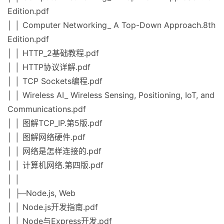
Edition.pdf
│ │ Computer Networking_ A Top-Down Approach.8th
Edition.pdf
│ │ HTTP_2基础教程.pdf
│ │ HTTP协议详解.pdf
│ │ TCP Sockets编程.pdf
│ │ Wireless AI_ Wireless Sensing, Positioning, IoT, and
Communications.pdf
│ │ 图解TCP_IP.第5版.pdf
│ │ 图解网络硬件.pdf
│ │ 网络是怎样连接的.pdf
│ │ 计算机网络.第四版.pdf
│ │
│ ├─Node.js, Web
│ │ Node.js开发指南.pdf
│ │ Node与Express开发.pdf