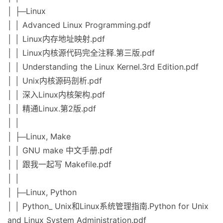
│ ├─Linux
│ │ Advanced Linux Programming.pdf
│ │ Linux内存地址映射.pdf
│ │ Linux内核源代码完全注释.第三版.pdf
│ │ Understanding the Linux Kernel.3rd Edition.pdf
│ │ Unix内核源码剖析.pdf
│ │ 深入Linux内核架构.pdf
│ │ 精通Linux.第2版.pdf
│ │
│ ├─Linux, Make
│ │ GNU make 中文手册.pdf
│ │ 跟我一起写 Makefile.pdf
│ │
│ ├─Linux, Python
│ │ Python_ Unix和Linux系统管理指南.Python for Unix
and Linux System Administration.pdf