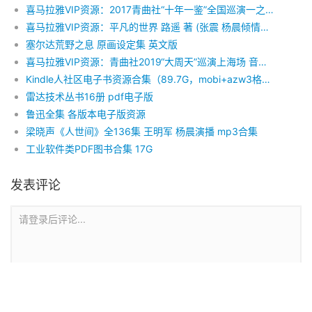
喜马拉雅VIP资源：2017青曲社“十年一鉴”全国巡演一之生日大Party
喜马拉雅VIP资源：平凡的世界 路遥 著 (张震 杨晨倾情演绎,独家首发) 音频下载
塞尔达荒野之息 原画设定集 英文版
喜马拉雅VIP资源：青曲社2019“大周天”巡演上海场 音频下载
Kindle人社区电子书资源合集（89.7G，mobi+azw3格式）
雷达技术丛书16册 pdf电子版
鲁迅全集 各版本电子版资源
梁晓声《人世间》全136集 王明军 杨晨演播 mp3合集
工业软件类PDF图书合集 17G
发表评论
请登录后评论...
登录
后才能评论