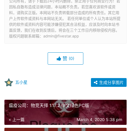
公司所有，请于下载后24小时内删除，禁止用于任何商业行为！若
因私自散布造成法律问题，本站概不负责。若您喜欢该软件或资
料，请购买正版。本网站不负责转载部分造成的所有责任。其它用
户上传软件或资料与本网站无关。 若任何单位或个人认为本站所提
供的软件或资料内容可能涉嫌侵犯其合法权益，应该及时向本站书
面反馈，我们在收到反馈后，将会在三个工作日内移除侵权内容。
版权问题联系邮箱：admin@fivestar.app
赞
(0)
五小星
生成分享图片
瘟疫公司：物竞天择 1.17.2 中文绿色PC版
« 上一篇
March 4, 2020 5:38 pm