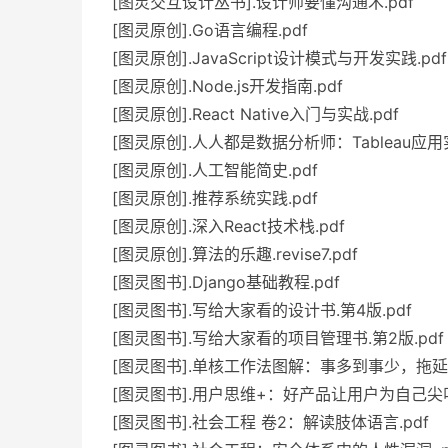
[图灵交互设计丛书].设计师要懂沟通术.pdf
[图灵原创].Go语言编程.pdf
[图灵原创].JavaScript设计模式与开发实践.pdf
[图灵原创].Node.js开发指南.pdf
[图灵原创].React Native入门与实战.pdf
[图灵原创].人人都是数据分析师：Tableau应用实
[图灵原创].人工智能简史.pdf
[图灵原创].推荐系统实践.pdf
[图灵原创].深入React技术栈.pdf
[图灵原创].算法的乐趣.revise7.pdf
[图灵图书].Django基础教程.pdf
[图灵图书].写给大家看的设计书.第4版.pdf
[图灵图书].写给大家看的项目管理书.第2版.pdf
[图灵图书].单核工作法图解：事多到事少，拖延变
[图灵图书].用户思维+：好产品让用户为自己尖叫
[图灵图书].社会工程 卷2：解读肢体语言.pdf