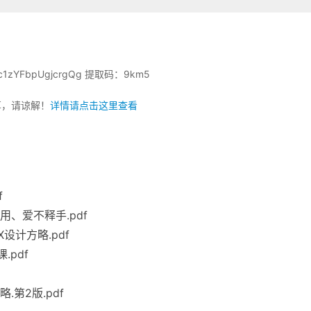
xIuc1zYFbpUgjcrgQg 提取码：9km5
享，请谅解！
详情请点击这里查看
f
、爱不释手.pdf
设计方略.pdf
.pdf
第2版.pdf