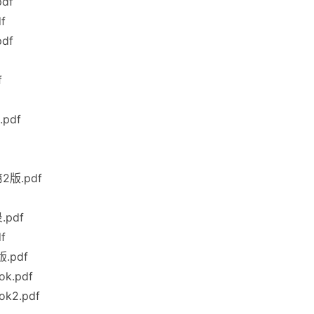
df
f
df
f
pdf
版.pdf
pdf
f
.pdf
k.pdf
k2.pdf