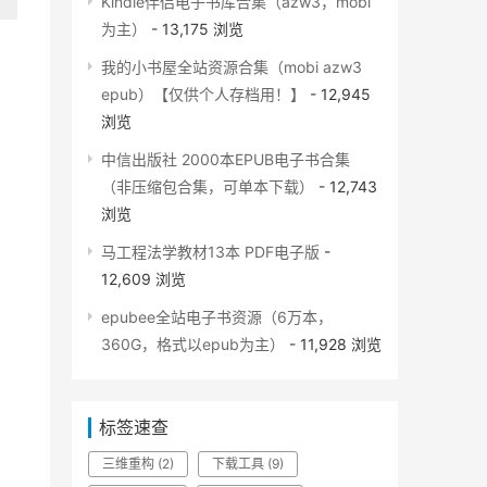
Kindle伴侣电子书库合集（azw3，mobi
为主）
- 13,175 浏览
我的小书屋全站资源合集（mobi azw3
epub）【仅供个人存档用！】
- 12,945
浏览
中信出版社 2000本EPUB电子书合集
（非压缩包合集，可单本下载）
- 12,743
浏览
马工程法学教材13本 PDF电子版
-
12,609 浏览
epubee全站电子书资源（6万本，
360G，格式以epub为主）
- 11,928 浏览
标签速查
三维重构
(2)
下载工具
(9)