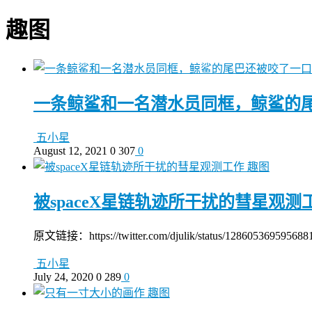
趣图
一条鲸鲨和一名潜水员同框，鲸鲨的
五小星
August 12, 2021
0
307
0
趣图
被spaceX星链轨迹所干扰的彗星观测
原文链接：https://twitter.com/djulik/status/128605369595688
五小星
July 24, 2020
0
289
0
趣图