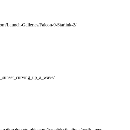
nch-Galleries/Falcon-9-Starlink-2/
_sunset_curving_up_a_wave/
ographic.com/travel/destinations/north-amer…