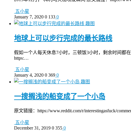
五小星
January 7, 2020
0
133
0
趣图
地球上可以步行完成的最长路线
假如一个人每天休息7小时，三顿饭3小时，剩余时间都在
https:…
五小星
January 4, 2020
0
369
0
趣图
一搜搁浅的船变成了一个小岛
原文链接：https://www.reddit.com/r/interestingasfuck/comme
五小星
December 31, 2019
0
355
0