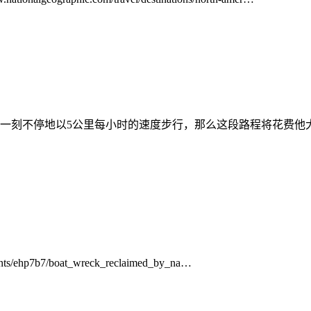
一刻不停地以5公里每小时的速度步行，那么这段路程将花费他大
nts/ehp7b7/boat_wreck_reclaimed_by_na…