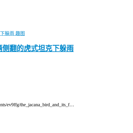
趣图
一辆侧翻的虎式坦克下躲雨
s/ev9ffg/the_jacana_bird_and_its_f…