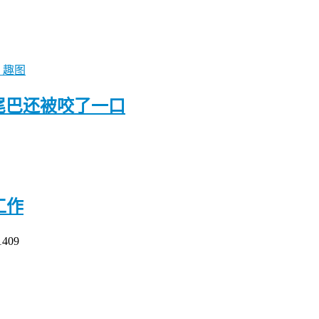
趣图
尾巴还被咬了一口
工作
1409