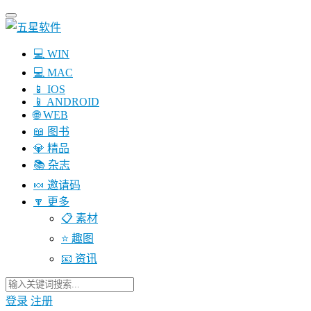
💻 WIN
💻 MAC
📱 IOS
📱 ANDROID
🌐 WEB
📖 图书
💎 精品
📚 杂志
🍬 邀请码
🔽 更多
📋 素材
⭐ 趣图
📧 资讯
登录
注册