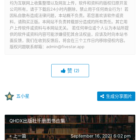
均为互联网上收集整理以及网友上传，软件和资料的版权归原开发
公司所有，请于下载后24小时内删除，禁止用于任何商业行为！若
因私自散布造成法律问题，本站概不负责。若您喜欢该软件或资
料，请购买正版。本网站不负责转载部分造成的所有责任。其它用
户上传软件或资料与本网站无关。 若任何单位或个人认为本站所提
供的软件或资料内容可能涉嫌侵犯其合法权益，应该及时向本站书
面反馈，我们在收到反馈后，将会在三个工作日内移除侵权内容。
版权问题联系邮箱：admin@fivestar.app
赞
(2)
五小星
生成分享图片
QHDX出版社千册图书合集
« 上一篇
September 16, 2021 6:02 pm