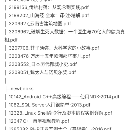
│ 3199156_传统村落：从观念到实践.pdf
│ 3199202_山海经 全本：译·注·精解.pdf
│ 3206927_云南古建筑地图.pdf
│ 3206962_破解生死大数据：一个医生与70亿人的健康真
相.pdf
│ 3207706_芥子须弥：大科学家的小故事.pdf
│ 3208476_万历十五年欧洲那些事儿.pdf
│ 3208552_日本历代都城小史.pdf
│ 3209051_犹太人与诺贝尔奖.pdf
│
├─newbooks
│ 10142_Android C++高级编程——使用NDK-2014.pdf
│ 1082_SQL Server入门很简单-2013.pdf
│ 12328_Linux Shell命令行及脚本编程实例详解.pdf
│ 12347_C++自学视频教程.pdf
│ 1285382_PHP开发实例大全（基础卷）-2016.pdf