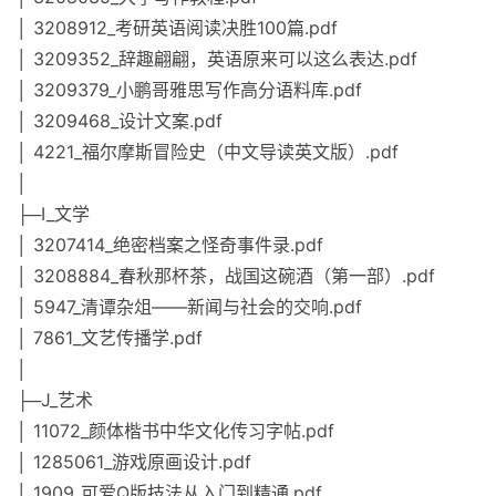
│ 3208912_考研英语阅读决胜100篇.pdf
│ 3209352_辞趣翩翩，英语原来可以这么表达.pdf
│ 3209379_小鹏哥雅思写作高分语料库.pdf
│ 3209468_设计文案.pdf
│ 4221_福尔摩斯冒险史（中文导读英文版）.pdf
│
├─I_文学
│ 3207414_绝密档案之怪奇事件录.pdf
│ 3208884_春秋那杯茶，战国这碗酒（第一部）.pdf
│ 5947_清谭杂俎——新闻与社会的交响.pdf
│ 7861_文艺传播学.pdf
│
├─J_艺术
│ 11072_颜体楷书中华文化传习字帖.pdf
│ 1285061_游戏原画设计.pdf
│ 1909_可爱Q版技法从入门到精通.pdf