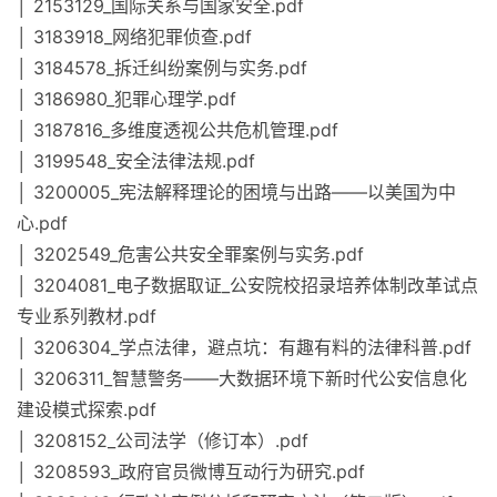
│ 2153129_国际关系与国家安全.pdf
│ 3183918_网络犯罪侦查.pdf
│ 3184578_拆迁纠纷案例与实务.pdf
│ 3186980_犯罪心理学.pdf
│ 3187816_多维度透视公共危机管理.pdf
│ 3199548_安全法律法规.pdf
│ 3200005_宪法解释理论的困境与出路——以美国为中
心.pdf
│ 3202549_危害公共安全罪案例与实务.pdf
│ 3204081_电子数据取证_公安院校招录培养体制改革试点
专业系列教材.pdf
│ 3206304_学点法律，避点坑：有趣有料的法律科普.pdf
│ 3206311_智慧警务——大数据环境下新时代公安信息化
建设模式探索.pdf
│ 3208152_公司法学（修订本）.pdf
│ 3208593_政府官员微博互动行为研究.pdf