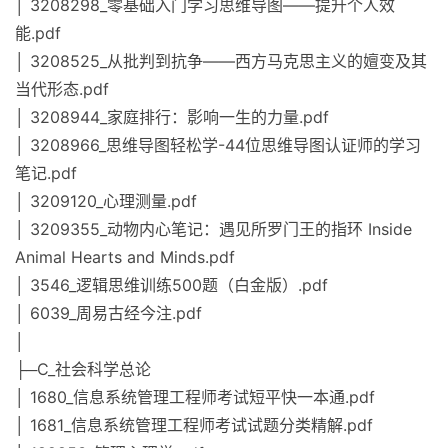
│ 3208298_零基础入门学习思维导图——提升个人效
能.pdf
│ 3208525_从批判到抗争——西方马克思主义的嬗变及其
当代形态.pdf
│ 3208944_家庭排行：影响一生的力量.pdf
│ 3208966_思维导图轻松学-44位思维导图认证师的学习
笔记.pdf
│ 3209120_心理测量.pdf
│ 3209355_动物内心笔记：遇见所罗门王的指环 Inside
Animal Hearts and Minds.pdf
│ 3546_逻辑思维训练500题（白金版）.pdf
│ 6039_周易古经今注.pdf
│
├─C_社会科学总论
│ 1680_信息系统管理工程师考试短平快一本通.pdf
│ 1681_信息系统管理工程师考试试题分类精解.pdf