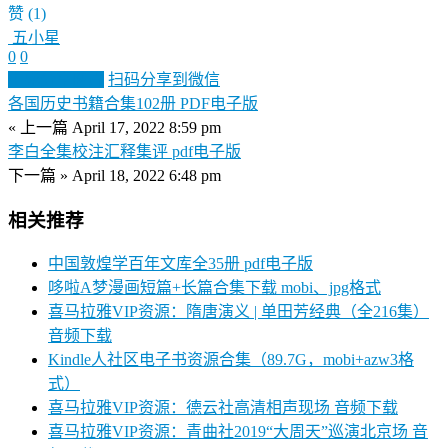
赞
(1)
五小星
0
0
生成分享图片
扫码分享到微信
各国历史书籍合集102册 PDF电子版
« 上一篇
April 17, 2022 8:59 pm
李白全集校注汇释集评 pdf电子版
下一篇 »
April 18, 2022 6:48 pm
相关推荐
中国敦煌学百年文库全35册 pdf电子版
哆啦A梦漫画短篇+长篇合集下载 mobi、jpg格式
喜马拉雅VIP资源：隋唐演义 | 单田芳经典（全216集）
音频下载
Kindle人社区电子书资源合集（89.7G，mobi+azw3格
式）
喜马拉雅VIP资源：德云社高清相声现场 音频下载
喜马拉雅VIP资源：青曲社2019“大周天”巡演北京场 音