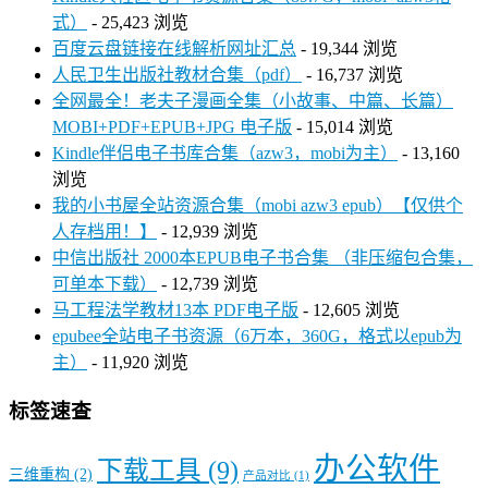
式）
- 25,423 浏览
百度云盘链接在线解析网址汇总
- 19,344 浏览
人民卫生出版社教材合集（pdf）
- 16,737 浏览
全网最全！老夫子漫画全集（小故事、中篇、长篇）
MOBI+PDF+EPUB+JPG 电子版
- 15,014 浏览
Kindle伴侣电子书库合集（azw3，mobi为主）
- 13,160
浏览
我的小书屋全站资源合集（mobi azw3 epub）【仅供个
人存档用！】
- 12,939 浏览
中信出版社 2000本EPUB电子书合集 （非压缩包合集，
可单本下载）
- 12,739 浏览
马工程法学教材13本 PDF电子版
- 12,605 浏览
epubee全站电子书资源（6万本，360G，格式以epub为
主）
- 11,920 浏览
标签速查
办公软件
下载工具
(9)
三维重构
(2)
产品对比
(1)