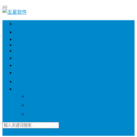
💻 WIN
💻 MAC
📱 IOS
📱 ANDROID
🌐 WEB
📖 图书
💎 精品
📚 杂志
🍬 邀请码
🔽 更多
📋 素材
⭐ 趣图
📧 资讯
登录
注册