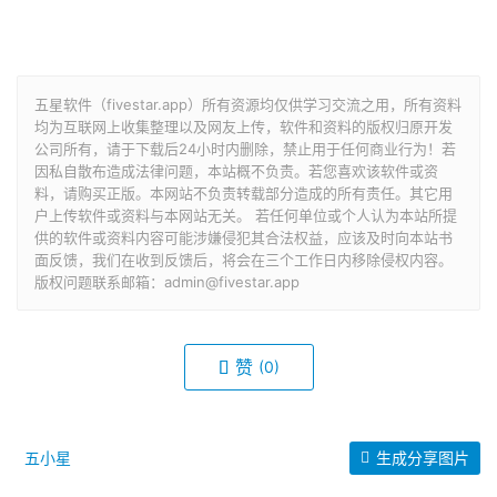
五星软件（fivestar.app）所有资源均仅供学习交流之用，所有资料
均为互联网上收集整理以及网友上传，软件和资料的版权归原开发
公司所有，请于下载后24小时内删除，禁止用于任何商业行为！若
因私自散布造成法律问题，本站概不负责。若您喜欢该软件或资
料，请购买正版。本网站不负责转载部分造成的所有责任。其它用
户上传软件或资料与本网站无关。 若任何单位或个人认为本站所提
供的软件或资料内容可能涉嫌侵犯其合法权益，应该及时向本站书
面反馈，我们在收到反馈后，将会在三个工作日内移除侵权内容。
版权问题联系邮箱：admin@fivestar.app
赞
(0)
五小星
生成分享图片