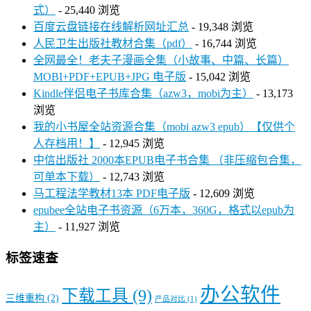
式）
- 25,440 浏览
百度云盘链接在线解析网址汇总
- 19,348 浏览
人民卫生出版社教材合集（pdf）
- 16,744 浏览
全网最全！老夫子漫画全集（小故事、中篇、长篇）
MOBI+PDF+EPUB+JPG 电子版
- 15,042 浏览
Kindle伴侣电子书库合集（azw3，mobi为主）
- 13,173
浏览
我的小书屋全站资源合集（mobi azw3 epub）【仅供个
人存档用！】
- 12,945 浏览
中信出版社 2000本EPUB电子书合集 （非压缩包合集，
可单本下载）
- 12,743 浏览
马工程法学教材13本 PDF电子版
- 12,609 浏览
epubee全站电子书资源（6万本，360G，格式以epub为
主）
- 11,927 浏览
标签速查
办公软件
下载工具
(9)
三维重构
(2)
产品对比
(1)