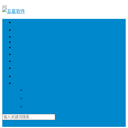
💻 WIN
💻 MAC
📱 IOS
📱 ANDROID
🌐 WEB
📖 图书
💎 精品
📚 杂志
🍬 邀请码
🔽 更多
📋 素材
⭐ 趣图
📧 资讯
登录
注册