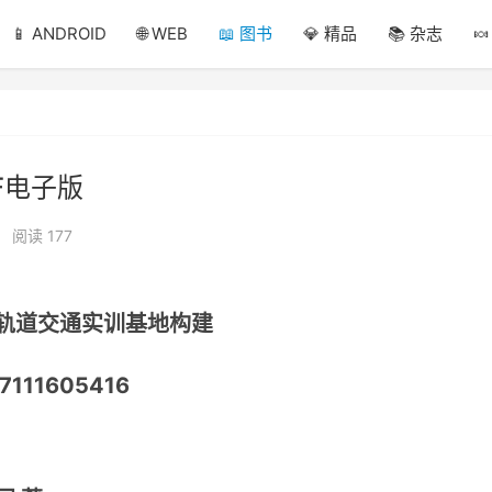
📱 ANDROID
🌐 WEB
📖 图书
💎 精品
📚 杂志

F电子版
•
阅读 177
轨道交通实训基地构建
7111605416