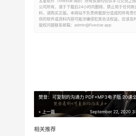
五星软件（fivestar.app）所有资源均仅供学习
公司所有，请于下载后24小时内删除，禁止用于任何
料，请购买正版。本网站不负责转载部分造成的所有责
供的软件或资料内容可能涉嫌侵犯其合法权益，应该及
版权问题联系邮箱：admin@fivestar.app
樊登：可复制的沟通力 PDF+MP3电子版 20课
« 上一篇
September 22, 2020 3
相关推荐