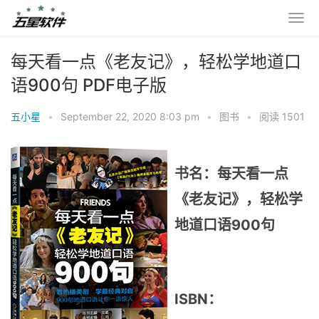
每天看一点《老友记》，轻松学地道口
语900句 PDF电子版
五小星
•
September 22, 2020 8:03 pm
•
图书
•
阅读 1501
书名：每天看一点
《老友记》，轻松学
地道口语900句
ISBN：