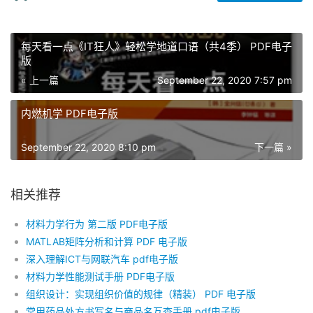
每天看一点《IT狂人》轻松学地道口语（共4季） PDF电子
版
« 上一篇
September 22, 2020 7:57 pm
内燃机学 PDF电子版
September 22, 2020 8:10 pm
下一篇 »
相关推荐
材料力学行为 第二版 PDF电子版
MATLAB矩阵分析和计算 PDF 电子版
深入理解ICT与网联汽车 pdf电子版
材料力学性能测试手册 PDF电子版
组织设计：实现组织价值的规律（精装） PDF 电子版
常用药品处方书写名与商品名互查手册 pdf电子版