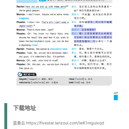
下载地址
蓝奏云 https://fivestar.lanzoui.com/iwK1mguixqd