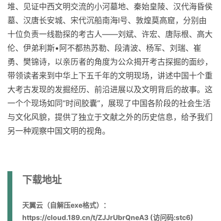
堆、见证中西文明交流的小河墓地、秦始皇陵、汉代海昏侯
墓、汉唐长安城、宋代沉船南海I号、敦煌莫高窟，分别由
十位负责一线勘探的考古人——刘斌、许宏、唐际根、高大
伦、伊弟利斯•阿不都热苏勒、段清波、杨军、刘瑞、崔
勇、樊锦诗，以亲历者的角度为公众揭开考古探掘的面纱，
带领读者来到中华上下五千年的文明现场，讲述中国十个重
大考古发现的发掘经历、前沿进展以及文明背后的故事。这
一个个现场如同“时间胶囊”，展现了中国各阶段的社会生活
与文化风貌，提供了独立于文献之外的历史信息，给予我们
另一种观察中国文明的视角。
下载地址
天翼云（自解压exe格式）：
https://cloud.189.cn/t/ZJJrUbrQneA3 (访问码:stc6)