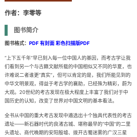
作者：李零等
图书简介
图书格式：
PDF 有封面 彩色扫描版PDF
“上下五千年”早已刻入每一位中国人的基因，而考古学让我
们看到另一个与古籍文献所载的中国相似又不同的华夏，也
许难说二者谁更“真实”，但可以肯定的是，我们所能见到的
中华文明景观，得益于考古学的襄助，已经殊为精彩，蔚为
大观。20世纪的考古发现在极大程度上丰富了我们对于中
国历史的认知，改变了世界对中国文明的基本看法。
全书从中国的重大考古发现中遴选出十个独具代表性的考古
遗址——新石器时代的良渚古城、堪称最早的“中国”的二里
头遗址、商代晚期的安阳殷墟、拨开古蜀迷雾的广汉三星