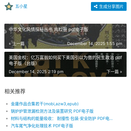
五小星
生成分享图片
中华文化风情探秘丛书 共12册 pdf电子版
« 上一篇
December 14, 2025 1:55 pm
美国金权：亿万富翁如何买下美国引以为傲的民主政治 pdf
电子版（台版）
December 14, 2025 2:19 pm
下一篇 »
相关推荐
金庸作品合集若干(mobi,azw3,epub)
锅炉炉管泄漏检测方法及装置研究 PDF电子版
材料与结构的能量吸收： 耐撞性·包装·安全防护 PDF电子版
汽车尾气净化处理技术 PDF电子版