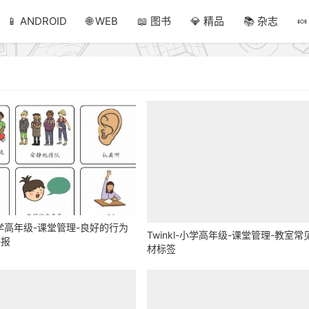
📱 ANDROID
🌐 WEB
📖 图书
💎 精品
📚 杂志

-小学高年级-课堂管理-良好的行为
Twinkl-小学高年级-课堂管理-教室常
海报
材标签