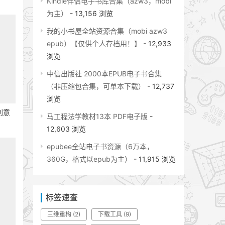
Kindle伴侣电子书库合集（azw3，mobi
为主）
- 13,156 浏览
我的小书屋全站资源合集（mobi azw3
epub）【仅供个人存档用！】
- 12,933
浏览
中信出版社 2000本EPUB电子书合集
（非压缩包合集，可单本下载）
- 12,737
浏览
创意
马工程法学教材13本 PDF电子版
-
12,603 浏览
epubee全站电子书资源（6万本，
360G，格式以epub为主）
- 11,915 浏览
标签速查
三维重构
(2)
下载工具
(9)