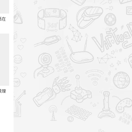
活在
读理