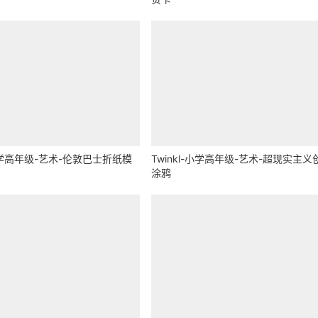
-小学高年级-艺术-伦敦巴士折纸模
Twinkl-小学高年级-艺术-超现实主义
涂鸦