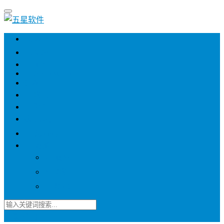
💻 WIN
💻 MAC
📱 IOS
📱 ANDROID
🌐 WEB
📖 图书
💎 精品
📚 杂志
🍬 邀请码
🔽 更多
📋 素材
⭐ 趣图
📧 资讯
登录
注册