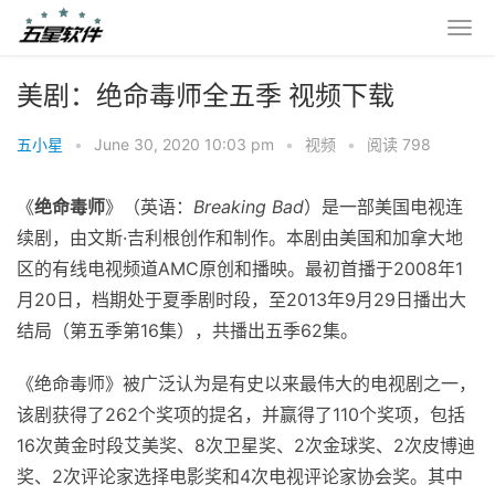
美剧：绝命毒师全五季 视频下载
五小星
•
June 30, 2020 10:03 pm
•
视频
•
阅读 798
《
绝命毒师
》（英语：
Breaking Bad
）是一部美国电视连
续剧，由文斯·吉利根创作和制作。本剧由美国和加拿大地
区的有线电视频道
AMC
原创和播映。最初首播于2008年1
月20日，档期处于夏季剧时段，至2013年9月29日播出大
结局（第五季第16集），共播出五季62集。
《绝命毒师》被广泛认为是有史以来最伟大的电视剧之一，
该剧获得了262个奖项的提名，并赢得了110个奖项，包括
16次黄金时段艾美奖、8次卫星奖、2次金球奖、2次皮博迪
奖、2次评论家选择电影奖和4次
电视评论家协会奖
。其中