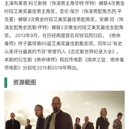
主演布莱恩·科兰斯顿（饰演男主角华特·怀特）蝉联4次黄金
时段艾美奖最佳男主角奖，亚伦·保尔（饰演男配角杰西·平
克曼）蝉联3次黄金时段艾美奖最佳男配角奖，
安娜·冈
（饰
演女配角史凯勒·怀特）蝉联2次黄金时段艾美奖最佳女配角
奖。 2013年9月，在历经两度提名却铩羽而归后，《绝命
毒师》终于赢得第65届艾美奖最佳剧集奖项，同年以“有史
以来评分最高的节目”荣誉列入《吉尼斯世界纪录大全》。
本剧的衍生剧《绝命律师》和后传电影《续命之徒：绝命毒
师电影》分别在2015和2019年释出。
资源截图