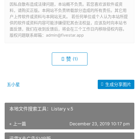
因私自散布造成法律问题，本站概不负责。若您喜欢该软件或资
料，请购买正版。本网站不负责转载部分造成的所有责任。其它用
户上传软件或资料与本网站无关。 若任何单位或个人认为本站所提
供的软件或资料内容可能涉嫌侵犯其合法权益，应该及时向本站书
面反馈，我们在收到反馈后，将会在三个工作日内移除侵权内容。
版权问题联系邮箱：admin@fivestar.app
赞
(1)
五小星
生成分享图片
本地文件搜索工具：Listary v.5
« 上一篇
December 23, 2019 10:17 pm
迅雷X去广告SVIP版