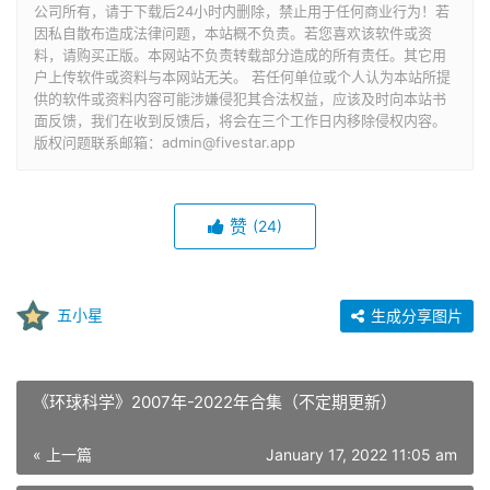
公司所有，请于下载后24小时内删除，禁止用于任何商业行为！若
因私自散布造成法律问题，本站概不负责。若您喜欢该软件或资
料，请购买正版。本网站不负责转载部分造成的所有责任。其它用
户上传软件或资料与本网站无关。 若任何单位或个人认为本站所提
供的软件或资料内容可能涉嫌侵犯其合法权益，应该及时向本站书
面反馈，我们在收到反馈后，将会在三个工作日内移除侵权内容。
版权问题联系邮箱：admin@fivestar.app
赞
(24)
五小星
生成分享图片
《环球科学》2007年-2022年合集（不定期更新）
« 上一篇
January 17, 2022 11:05 am