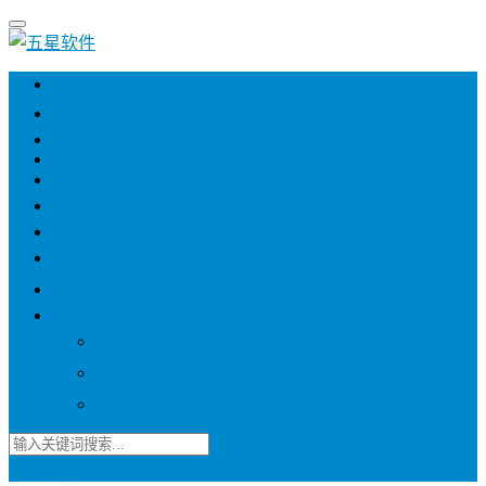
💻 WIN
💻 MAC
📱 IOS
📱 ANDROID
🌐 WEB
📖 图书
💎 精品
📚 杂志
🍬 邀请码
🔽 更多
📋 素材
⭐ 趣图
📧 资讯
登录
注册