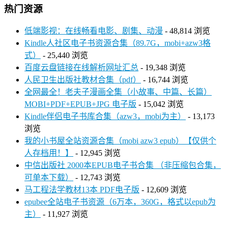
热门资源
低端影视：在线畅看电影、剧集、动漫
- 48,814 浏览
Kindle人社区电子书资源合集（89.7G，mobi+azw3格
式）
- 25,440 浏览
百度云盘链接在线解析网址汇总
- 19,348 浏览
人民卫生出版社教材合集（pdf）
- 16,744 浏览
全网最全！老夫子漫画全集（小故事、中篇、长篇）
MOBI+PDF+EPUB+JPG 电子版
- 15,042 浏览
Kindle伴侣电子书库合集（azw3，mobi为主）
- 13,173
浏览
我的小书屋全站资源合集（mobi azw3 epub）【仅供个
人存档用！】
- 12,945 浏览
中信出版社 2000本EPUB电子书合集 （非压缩包合集，
可单本下载）
- 12,743 浏览
马工程法学教材13本 PDF电子版
- 12,609 浏览
epubee全站电子书资源（6万本，360G，格式以epub为
主）
- 11,927 浏览