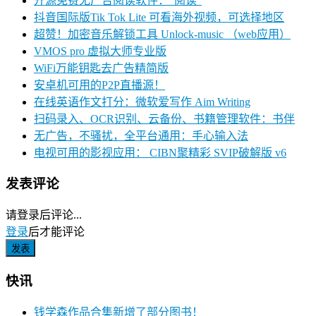
开源免费无广告阅读软件：“阅读”
抖音国际版Tik Tok Lite 可看海外视频，可选择地区
超赞！加密音乐解锁工具 Unlock-music （web应用）
VMOS pro 虚拟大师专业版
WiFi万能钥匙去广告精简版
安卓机可用的P2P直播源！
在线英语作文打分：微软爱写作 Aim Writing
扫码录入、OCR识别、云备份、书籍管理软件：书伴
无广告，不骚扰，全平台通用：手心输入法
电视可用的影视应用： CIBN聚精彩 SVIP破解版 v6
发表评论
请登录后评论...
登录
后才能评论
快讯
钱学森作品合集新增了部分图书！