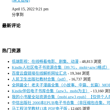
[原文链接]
April 15, 2022 9:21 pm
分享到
最新评论
热门资源
低端影视：在线畅看电影、剧集、动漫
- 48,813 浏览
Kindle人社区电子书资源合集（89.7G，mobi+azw3格式）
百度云盘链接在线解析网址汇总
- 19,344 浏览
人民卫生出版社教材合集（pdf）
- 16,737 浏览
全网最全！老夫子漫画全集（小故事、中篇、长篇）MOBI+P
Kindle伴侣电子书库合集（azw3，mobi为主）
- 13,160 
我的小书屋全站资源合集（mobi azw3 epub）【仅供个
中信出版社 2000本EPUB电子书合集 （非压缩包合集，
马工程法学教材13本 PDF电子版
- 12,605 浏览