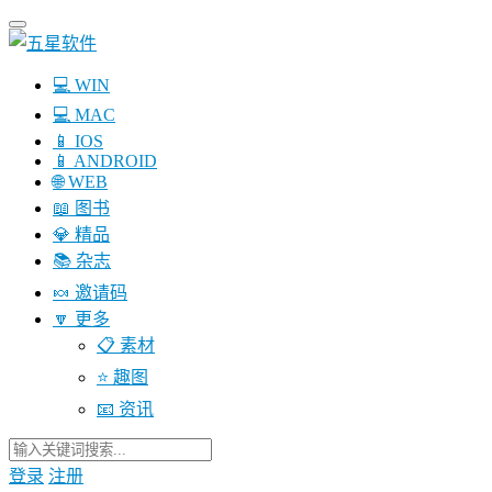
💻 WIN
💻 MAC
📱 IOS
📱 ANDROID
🌐 WEB
📖 图书
💎 精品
📚 杂志
🍬 邀请码
🔽 更多
📋 素材
⭐ 趣图
📧 资讯
登录
注册