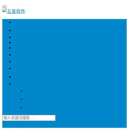
💻 WIN
💻 MAC
📱 IOS
📱 ANDROID
🌐 WEB
📖 图书
💎 精品
📚 杂志
🍬 邀请码
🔽 更多
📋 素材
⭐ 趣图
📧 资讯
登录
注册