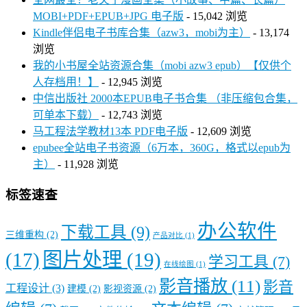
MOBI+PDF+EPUB+JPG 电子版
- 15,042 浏览
Kindle伴侣电子书库合集（azw3，mobi为主）
- 13,174
浏览
我的小书屋全站资源合集（mobi azw3 epub）【仅供个
人存档用！】
- 12,945 浏览
中信出版社 2000本EPUB电子书合集 （非压缩包合集，
可单本下载）
- 12,743 浏览
马工程法学教材13本 PDF电子版
- 12,609 浏览
epubee全站电子书资源（6万本，360G，格式以epub为
主）
- 11,928 浏览
标签速查
办公软件
下载工具
(9)
三维重构
(2)
产品对比
(1)
图片处理
(19)
(17)
学习工具
(7)
在线绘图
(1)
影音播放
(11)
影音
工程设计
(3)
建模
(2)
影视资源
(2)