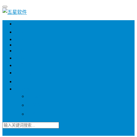
💻 WIN
💻 MAC
📱 IOS
📱 ANDROID
🌐 WEB
📖 图书
💎 精品
📚 杂志
🍬 邀请码
🔽 更多
📋 素材
⭐ 趣图
📧 资讯
登录
注册