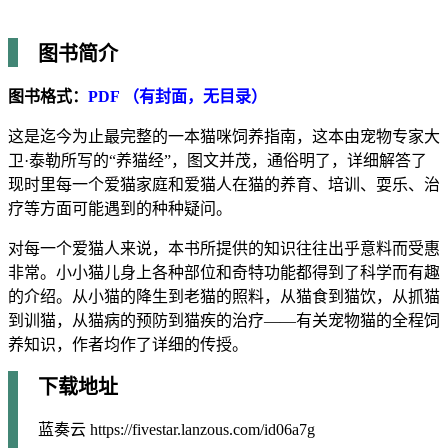
图书简介
图书格式：
PDF （有封面，无目录）
这是迄今为止最完整的一本猫咪饲养指南，这本由宠物专家大
卫·泰勒所写的“养猫经”，图文并茂，通俗明了，详细解答了
现时里每一个爱猫家庭和爱猫人在猫的养育、培训、耍乐、治
疗等方面可能遇到的种种疑问。
对每一个爱猫人来说，本书所提供的知识往往出乎意料而受惠
非常。小小猫儿身上各种部位和奇特功能都得到了科学而有趣
的介绍。从小猫的降生到老猫的照料，从猫食到猫饮，从抓猫
到训猫，从猫病的预防到猫疾的治疗——有关宠物猫的全程饲
养知识，作者均作了详细的传授。
下载地址
蓝奏云 https://fivestar.lanzous.com/id06a7g