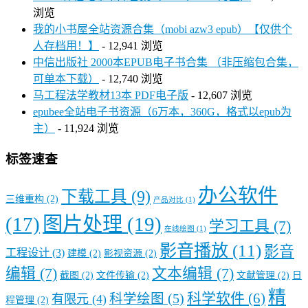
浏览
我的小书屋全站资源合集（mobi azw3 epub）【仅供个
人存档用！】
- 12,941 浏览
中信出版社 2000本EPUB电子书合集 （非压缩包合集，
可单本下载）
- 12,740 浏览
马工程法学教材13本 PDF电子版
- 12,607 浏览
epubee全站电子书资源（6万本，360G，格式以epub为
主）
- 11,924 浏览
标签速查
办公软件
下载工具
(9)
三维重构
(2)
产品对比
(1)
图片处理
(19)
(17)
学习工具
(7)
在线绘图
(1)
影音播放
(11)
影音
工程设计
(3)
建模
(2)
影视资源
(2)
编辑
(7)
文本编辑
(7)
截图
(2)
文件传输
(2)
文献管理
(2)
日
精
科学软件
(6)
科学绘图
(5)
有限元
(4)
程管理
(2)