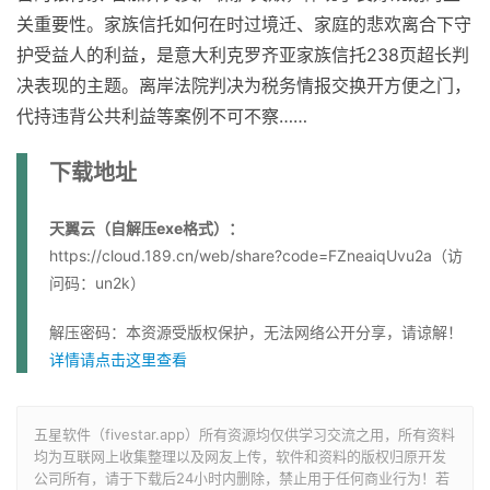
关重要性。家族信托如何在时过境迁、家庭的悲欢离合下守
护受益人的利益，是意大利克罗齐亚家族信托238页超长判
决表现的主题。离岸法院判决为税务情报交换开方便之门，
代持违背公共利益等案例不可不察……
下载地址
天翼云（自解压exe格式）：
https://cloud.189.cn/web/share?code=FZneaiqUvu2a（访
问码：un2k）
解压密码：本资源受版权保护，无法网络公开分享，请谅解！
详情请点击这里查看
五星软件（fivestar.app）所有资源均仅供学习交流之用，所有资料
均为互联网上收集整理以及网友上传，软件和资料的版权归原开发
公司所有，请于下载后24小时内删除，禁止用于任何商业行为！若