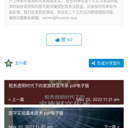
户上传软件或资料与本网站无关。 若任何单位或个人认为本站所提
供的软件或资料内容可能涉嫌侵犯其合法权益，应该及时向本站书
面反馈，我们在收到反馈后，将会在三个工作日内移除侵权内容。
版权问题联系邮箱：admin@fivestar.app
赞
(0)
五小星
生成分享图片
税务透明时代下的家族财富传承 pdf电子版
« 上一篇
May 20, 2022 11:21 am
医学实验基本技术 pdf电子版
May 20, 2022 11:35 am
下一篇 »