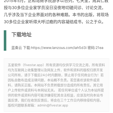
2015年5月，正和岛商学院游学以色列，七天里，周其仁教
授与30多位企业家学员没日没夜地切磋问诊、讨论交流，
几乎涉及当下企业界面对的各种难题。本书的出版，将现场
30多位企业家听得大呼过瘾的内容凝结成书，公之于众。
下载地址
蓝奏云 下载:
https://www.lanzous.com/iah5d3i
密码:
21ea
五星软件（fivestar.app）所有资源均仅供学习交流之用，所有资料
均为互联网上收集整理以及网友上传，软件和资料的版权归原开发
公司所有，请于下载后24小时内删除，禁止用于任何商业行为！若
因私自散布造成法律问题，本站概不负责。若您喜欢该软件或资
料，请购买正版。本网站不负责转载部分造成的所有责任。其它用
户上传软件或资料与本网站无关。 若任何单位或个人认为本站所提
供的软件或资料内容可能涉嫌侵犯其合法权益，应该及时向本站书
面反馈，我们在收到反馈后，将会在三个工作日内移除侵权内容。
版权问题联系邮箱：admin@fivestar.app