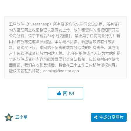
五星软件（fivestar.app）所有资源均仅供学习交流之用，所有资料
均为互联网上收集整理以及网友上传，软件和资料的版权归原开发
公司所有，请于下载后24小时内删除，禁止用于任何商业行为！若
因私自散布造成法律问题，本站概不负责。若您喜欢该软件或资
料，请购买正版。本网站不负责转载部分造成的所有责任。其它用
户上传软件或资料与本网站无关。 若任何单位或个人认为本站所提
供的软件或资料内容可能涉嫌侵犯其合法权益，应该及时向本站书
面反馈，我们在收到反馈后，将会在三个工作日内移除侵权内容。
版权问题联系邮箱：admin@fivestar.app
赞
(0)
五小星
生成分享图片