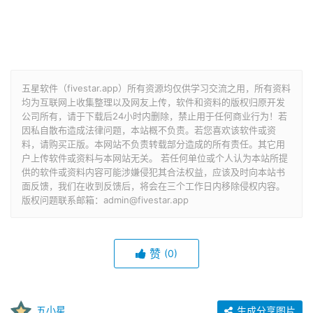
五星软件（fivestar.app）所有资源均仅供学习交流之用，所有资料
均为互联网上收集整理以及网友上传，软件和资料的版权归原开发
公司所有，请于下载后24小时内删除，禁止用于任何商业行为！若
因私自散布造成法律问题，本站概不负责。若您喜欢该软件或资
料，请购买正版。本网站不负责转载部分造成的所有责任。其它用
户上传软件或资料与本网站无关。 若任何单位或个人认为本站所提
供的软件或资料内容可能涉嫌侵犯其合法权益，应该及时向本站书
面反馈，我们在收到反馈后，将会在三个工作日内移除侵权内容。
版权问题联系邮箱：admin@fivestar.app
赞
(0)
五小星
生成分享图片