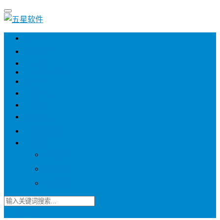
💻 WIN
💻 MAC
📱 IOS
📱 ANDROID
🌐 WEB
📖 图书
💎 精品
📚 杂志
🍬 邀请码
🔽 更多
📋 素材
⭐ 趣图
📧 资讯
登录
注册