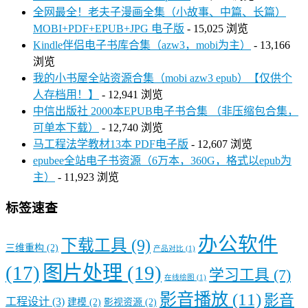
全网最全！老夫子漫画全集（小故事、中篇、长篇）
MOBI+PDF+EPUB+JPG 电子版
- 15,025 浏览
Kindle伴侣电子书库合集（azw3，mobi为主）
- 13,166
浏览
我的小书屋全站资源合集（mobi azw3 epub）【仅供个
人存档用！】
- 12,941 浏览
中信出版社 2000本EPUB电子书合集 （非压缩包合集，
可单本下载）
- 12,740 浏览
马工程法学教材13本 PDF电子版
- 12,607 浏览
epubee全站电子书资源（6万本，360G，格式以epub为
主）
- 11,923 浏览
标签速查
办公软件
下载工具
(9)
三维重构
(2)
产品对比
(1)
图片处理
(19)
(17)
学习工具
(7)
在线绘图
(1)
影音播放
(11)
影音
工程设计
(3)
建模
(2)
影视资源
(2)