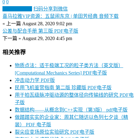
0
0
生成分享图片
扫码分享到微信
喜马拉雅VIP资源：五鼠闹东京 | 单田芳经典 音频下载
« 上一篇
August 28, 2020 9:02 pm
公差与配合手册 第三版 PDF电子版
下一篇 »
August 29, 2020 4:45 pm
相关推荐
物质点法：适于极端工况的粒子类方法（英文版）
[Computational Mechanics Series] PDF电子版
冲击动力学 PDF版
民用飞机鉴赏指南 第二版 珍藏版 PDF电子版
用于拍瓦级脉冲驱动源的整体径向传输线的研究 PDF电
子版
数据结构——从概念到C++实现（第3版） pdf电子版
做踏踏实实的企业家：周其仁随访以色列七夕谈（精
装） PDF 电子版
裂尖应变场原位实验研究 PDF电子版