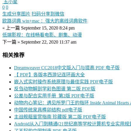
五小星
0
0
生成分享图片
扫码分享到微信
欧路词典 win+mac ：强大的离线词典软件
« 上一篇
September 15, 2020 8:24 pm
低端影视：在线畅看电影、剧集、动漫
下一篇 »
September 22, 2020 11:37 am
相关推荐
Dreamweaver CC2018中文版入门与提高 PDF 电子版
【 PDF】各版本西游记连环画大全
嵌入式实时操作系统原理与最佳实践 PDF电子版
反刍动物解剖学彩色图谱 第二版 PDF版
公差与配合实用手册_第2版 PDF电子版
动物内心笔记：遇见所罗门王的指环 Inside Animal Hearts an
中国传统家具榫卯结构 pdf电子版
主战舰艇鉴赏指南 珍藏版 第二版 PDF电子版
Android从入门到精通(21世纪高等学校计算机专业实用规划
了不起的中国制造 PDF 电子版