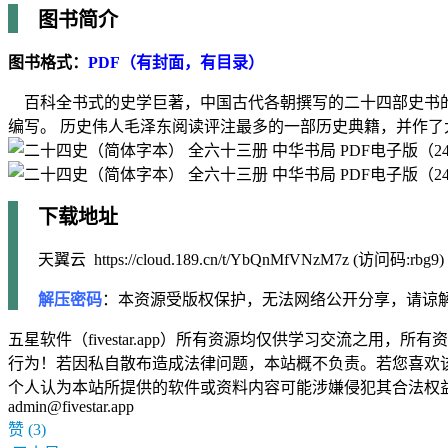
图书简介
图书格式：
PDF（有封面，有目录）
百科全书式的史学巨著，中国古代各朝撰写的二十四部史书的总称。
编写。 历史伟人毛泽东阅读评注最多的一部历史典籍，并作了
下载地址
天翼云 https://cloud.189.cn/t/YbQnMfVNzM7z (访问码:rbg9)
解压密码
：本资源受版权保护，无法网络公开分享，请谅
五星软件（fivestar.app）所有资源均仅供学习交流之
行为！若因私自散布造成法律问题，本站概不负责。若您喜欢
个人认为本站所提供的软件或资料内容可能涉嫌侵犯其合法权
admin@fivestar.app
赞
(3)