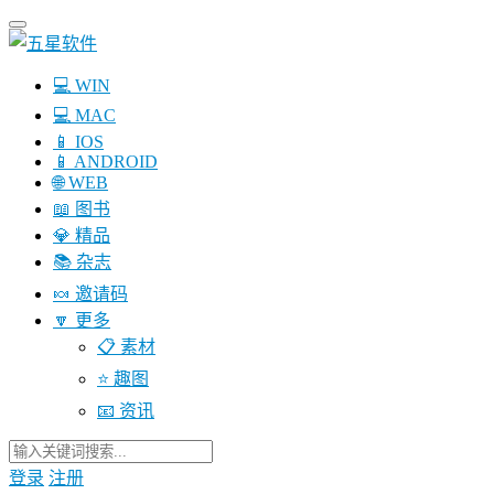
💻 WIN
💻 MAC
📱 IOS
📱 ANDROID
🌐 WEB
📖 图书
💎 精品
📚 杂志
🍬 邀请码
🔽 更多
📋 素材
⭐ 趣图
📧 资讯
登录
注册