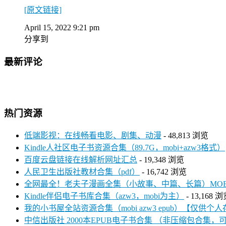
[原文链接]
April 15, 2022 9:21 pm
分享到
最新评论
热门资源
低端影视：在线畅看电影、剧集、动漫
- 48,813 浏览
Kindle人社区电子书资源合集（89.7G，mobi+azw3格式）
百度云盘链接在线解析网址汇总
- 19,348 浏览
人民卫生出版社教材合集（pdf）
- 16,742 浏览
全网最全！老夫子漫画全集（小故事、中篇、长篇）MOBI+P
Kindle伴侣电子书库合集（azw3，mobi为主）
- 13,168 
我的小书屋全站资源合集（mobi azw3 epub）【仅供个
中信出版社 2000本EPUB电子书合集 （非压缩包合集，