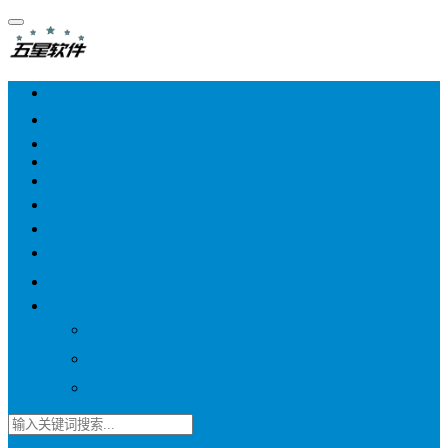
💻 WIN
💻 MAC
📱 IOS
📱 ANDROID
🌐 WEB
📖 图书
💎 精品
📚 杂志
🍬 邀请码
🔽 更多
📋 素材
⭐ 趣图
📧 资讯