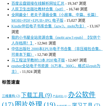
百度云盘链接在线解析网址汇总
- 19,347 浏览
人民卫生出版社教材合集（pdf）
- 16,740 浏览
全网最全！老夫子漫画全集（小故事、中篇、长篇）
MOBI+PDF+EPUB+JPG 电子版
- 15,027 浏览
Kindle伴侣电子书库合集（azw3，mobi为主）
- 13,167
浏览
我的小书屋全站资源合集（mobi azw3 epub）【仅供个
人存档用！】
- 12,941 浏览
中信出版社 2000本EPUB电子书合集 （非压缩包合集，
可单本下载）
- 12,740 浏览
马工程法学教材13本 PDF电子版
- 12,607 浏览
epubee全站电子书资源（6万本，360G，格式以epub为
主）
- 11,924 浏览
标签速查
办公软件
下载工具
(9)
三维重构
(2)
产品对比
(1)
图片处理
(19)
(17)
学习工具
(7)