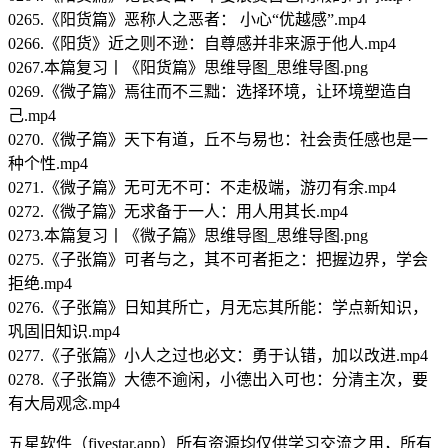
0265.《阳货篇》恶称人之恶者： 小心“优越感”.mp4
0266.《阳货》近之则不逊：自尊感并非来源于他人.mp4
0267.本篇复习丨《阳货篇》思维导图_思维导图.png
0269.《微子篇》焉往而不三黜：选择环境，让环境塑造自
己.mp4
0270.《微子篇》天下有道，丘不与易也：社会责任感也是一
种个性.mp4
0271.《微子篇》无可无不可：不走极端，游刃有余.mp4
0272.《微子篇》无求备于一人：用人用其长.mp4
0273.本篇复习丨《微子篇》思维导图_思维导图.png
0275.《子张篇》可者与之，其不可者拒之：把握边界，学会
拒绝.mp4
0276.《子张篇》日知其所亡，月无忘其所能：学点新知识，
巩固旧知识.mp4
0277.《子张篇》小人之过也必文：勇于认错，加以改进.mp4
0278.《子张篇》大德不逾闲，小德出入可也：分清主次，要
有大局观念.mp4
五星软件（fivestar.app）所有资源均仅供学习交流之用，所有