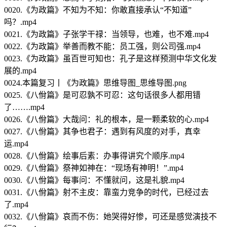
0020.《为政篇》不知为不知：你敢直接承认“不知道”
吗？.mp4
0021.《为政篇》子张学干禄：当领导，也难，也不难.mp4
0022.《为政篇》举善而教不能：员工强，则公司强.mp4
0023.《为政篇》虽百世可知也：孔子是这样预测中华文化发
展的.mp4
0024.本篇复习丨《为政篇》思维导图_思维导图.png
0025.《八佾篇》是可忍孰不可忍：这句话很多人都用错
了…….mp4
0026.《八佾篇》大哉问：礼的根本，是一颗柔软的心.mp4
0027.《八佾篇》其争也君子：遇到有风度的对手，真幸
运.mp4
0028.《八佾篇》绘事后素：办事得讲究个顺序.mp4
0029.《八佾篇》祭神如神在：“现场有神明！”.mp4
0030.《八佾篇》每事问：不懂就问，这是礼貌.mp4
0031.《八佾篇》射不主皮：靠蛮力竞争的时代，已经过去
了.mp4
0032.《八佾篇》哀而不伤：她哭得好惨，可还是感觉演技不