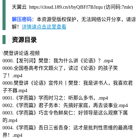
天翼云 https://cloud.189.cn/t/byQBFf7BJzqu (访问码:7mle)
解压密码
：本资源受版权保护，无法网络公开分享，请谅
解！
详情请点击这里查看
资源目录
\樊登讲论语.视频
0000.【发刊词】樊登：我为什么讲《论语》？.mp4
0000.全国卷高考作文题火了，读过《论语》的孩子笑
了！.mp4
0000.樊登讲《论语》宣传片丨樊登：我是讲书人，我喜欢君
子不器.mp4
0001.《学而篇》学而时习之：听那么多书，.mp4
0002.《学而篇》君子务本：先搞好家庭，再去谈事业.mp4
0003.《学而篇》巧言令色鲜矣仁：好领导是这么观察下属
的.mp4
0004.《学而篇》吾日三省吾身：这才是批判性思维的最高境
界！.mp4