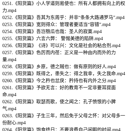
0251.《阳货篇》小人学道则易使也：所有人都拥有向上的权
力.mp4
0252.《阳货篇》吾其为东周乎：并非“条条大路通罗马”.mp4
0253.《阳货篇》宽则得众：管理者要适当“容错”.mp4
0254.《阳货篇》吾岂匏瓜也哉：圣人的寂寞.mp4
0255.《阳货篇》六言六弊： 警惕美德的陷阱.mp4
0256.《阳货篇》《诗》可以兴：文化是社会的粘合剂.mp4
0257.《阳货篇》色厉而内荏：正义是一种由内而外的力
量.mp4
0258.《阳货篇》乡原，德之贼也：做有原则的好人.mp4
0259.《阳货篇》既得之，患失之：得之我幸，失之我命.mp4
0260.《阳货篇》今之矜也忿戾：矜持也有内外之分.mp4
0261.《阳货篇》予欲无言：好的教育不一定非要耳提面
命.mp4
0262.《阳货篇》取瑟而歌，使之闻之：孔子愤恨的小脾
气.mp4
0263.《阳货篇》子生三年，然后免于父母之怀：对父母多一
份耐心.mp4
0264.《阳货篇》饱食终日：不要浪费自己闲暇的时间.mp4