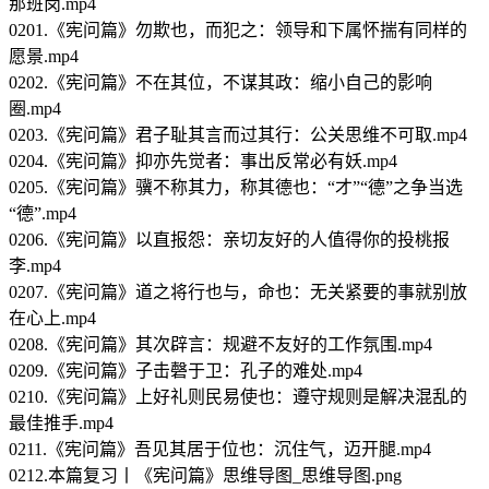
那班岗.mp4
0201.《宪问篇》勿欺也，而犯之：领导和下属怀揣有同样的
愿景.mp4
0202.《宪问篇》不在其位，不谋其政：缩小自己的影响
圈.mp4
0203.《宪问篇》君子耻其言而过其行：公关思维不可取.mp4
0204.《宪问篇》抑亦先觉者：事出反常必有妖.mp4
0205.《宪问篇》骥不称其力，称其德也：“才”“德”之争当选
“德”.mp4
0206.《宪问篇》以直报怨：亲切友好的人值得你的投桃报
李.mp4
0207.《宪问篇》道之将行也与，命也：无关紧要的事就别放
在心上.mp4
0208.《宪问篇》其次辟言：规避不友好的工作氛围.mp4
0209.《宪问篇》子击磬于卫：孔子的难处.mp4
0210.《宪问篇》上好礼则民易使也：遵守规则是解决混乱的
最佳推手.mp4
0211.《宪问篇》吾见其居于位也：沉住气，迈开腿.mp4
0212.本篇复习丨《宪问篇》思维导图_思维导图.png