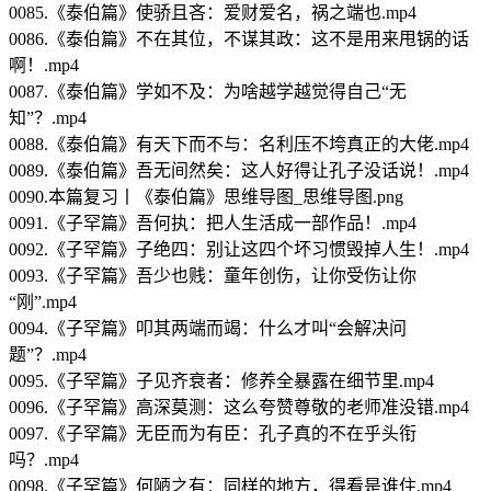
0085.《泰伯篇》使骄且吝：爱财爱名，祸之端也.mp4
0086.《泰伯篇》不在其位，不谋其政：这不是用来甩锅的话
啊！.mp4
0087.《泰伯篇》学如不及：为啥越学越觉得自己“无
知”？.mp4
0088.《泰伯篇》有天下而不与：名利压不垮真正的大佬.mp4
0089.《泰伯篇》吾无间然矣：这人好得让孔子没话说！.mp4
0090.本篇复习丨《泰伯篇》思维导图_思维导图.png
0091.《子罕篇》吾何执：把人生活成一部作品！.mp4
0092.《子罕篇》子绝四：别让这四个坏习惯毁掉人生！.mp4
0093.《子罕篇》吾少也贱：童年创伤，让你受伤让你
“刚”.mp4
0094.《子罕篇》叩其两端而竭：什么才叫“会解决问
题”？.mp4
0095.《子罕篇》子见齐衰者：修养全暴露在细节里.mp4
0096.《子罕篇》高深莫测：这么夸赞尊敬的老师准没错.mp4
0097.《子罕篇》无臣而为有臣：孔子真的不在乎头衔
吗？.mp4
0098.《子罕篇》何陋之有：同样的地方，得看是谁住.mp4