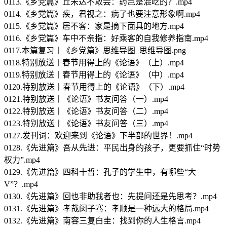
0113.《乡党篇》丘未达不敢尝：药岂是混吃的？.mp4
0114.《乡党篇》疾，君视之：病了也要注意形象啊.mp4
0115.《乡党篇》居不客：家是摘下面具的地方.mp4
0116.《乡党篇》车中不亲指：好乘客的自我修养指南.mp4
0117.本篇复习丨《乡党篇》思维导图_思维导图.png
0118.特别放送丨春节用得上的《论语》（上）.mp4
0119.特别放送丨春节用得上的《论语》（中）.mp4
0120.特别放送丨春节用得上的《论语》（下）.mp4
0121.特别放送丨《论语》书友问答（一）.mp4
0122.特别放送丨《论语》书友问答（二）.mp4
0123.特别放送丨《论语》书友问答（三）.mp4
0127.发刊词：欢迎来到《论语》下半部的世界！.mp4
0128.《先进篇》吾从先进：平民出身的孩子，更要抓住“时势
权力”.mp4
0129.《先进篇》四科十哲：孔子的学生中，有哪些“大
V”？.mp4
0130.《先进篇》回也非助我者也：先提问还是先思考？.mp4
0131.《先进篇》孝哉闵子骞：孝顺是一种远大的格局.mp4
0132.《先进篇》南容三复白圭：找到你的人生格言.mp4