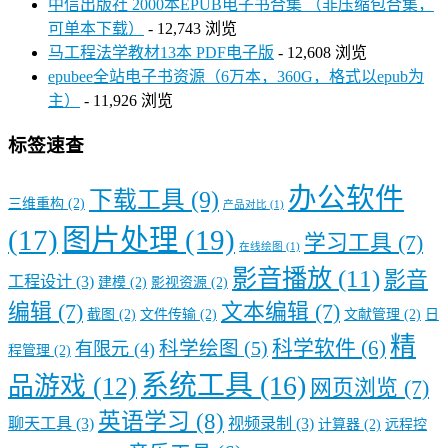
中信出版社 2000本EPUB电子书合集 （非压缩包合集，
可单本下载）
- 12,743 浏览
马工程法学教材13本 PDF电子版
- 12,608 浏览
epubee全站电子书资源（6万本，360G，格式以epub为
主）
- 11,926 浏览
标签速查
办公软件
下载工具
(9)
三维重构
(2)
产品对比
(1)
图片处理
(19)
(17)
学习工具
(7)
在线绘图
(1)
影音播放
(11)
影音
工程设计
(3)
建模
(2)
影视资源
(2)
编辑
(7)
文本编辑
(7)
截图
(2)
文件传输
(2)
文献管理
(2)
日
精
科学软件
(6)
科学绘图
(5)
有限元
(4)
程管理
(2)
系统工具
(16)
品游戏
(12)
网页浏览
(7)
英语学习
(8)
聊天工具
(3)
视频录制
(3)
计算器
(2)
远程控