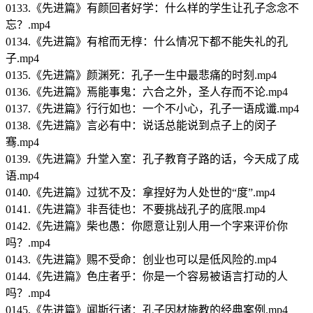
0133.《先进篇》有颜回者好学：什么样的学生让孔子念念不
忘？.mp4
0134.《先进篇》有棺而无椁：什么情况下都不能失礼的孔
子.mp4
0135.《先进篇》颜渊死：孔子一生中最悲痛的时刻.mp4
0136.《先进篇》焉能事鬼：六合之外，圣人存而不论.mp4
0137.《先进篇》行行如也：一个不小心，孔子一语成谶.mp4
0138.《先进篇》言必有中：说话总能说到点子上的闵子
骞.mp4
0139.《先进篇》升堂入室：孔子教育子路的话，今天成了成
语.mp4
0140.《先进篇》过犹不及：拿捏好为人处世的“度”.mp4
0141.《先进篇》非吾徒也：不要挑战孔子的底限.mp4
0142.《先进篇》柴也愚：你愿意让别人用一个字来评价你
吗？.mp4
0143.《先进篇》赐不受命：创业也可以是低风险的.mp4
0144.《先进篇》色庄者乎：你是一个容易被语言打动的人
吗？.mp4
0145.《先进篇》闻斯行诸：孔子因材施教的经典案例.mp4