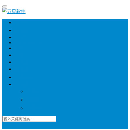
💻 WIN
💻 MAC
📱 IOS
📱 ANDROID
🌐 WEB
📖 图书
💎 精品
📚 杂志
🍬 邀请码
🔽 更多
📋 素材
⭐ 趣图
📧 资讯
登录
注册