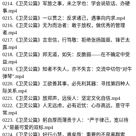
0214.《卫灵公篇》军旅之事，未之学也：学会说软话、办硬
事.mp4
0215.《卫灵公篇》一以贯之：反求诸己，遇事向内求.mp4
0216.《卫灵公篇》无为而治者：敢于放权，做优秀的管理
者.mp4
0217.《卫灵公篇》言忠信，行笃敬：拒绝张扬跋扈、锋芒太
露.mp4
0218.《卫灵公篇》邦无道，如矢：反脆弱——在不确定中受
益.mp4
0219.《卫灵公篇》知者不失人，亦不失言：交流中切勿“对牛
弹琴”.mp4
0220.《卫灵公篇》工欲善其事，必先利其器：寻找第四种人
际关系.mp4
0221.《卫灵公篇》放郑声，远佞人：坚定文化自信.mp4
0222.《卫灵公篇》人无远虑，必有近忧：心存高远，意守平
常.mp4
0223.《卫灵公篇》躬自厚而薄责于人： “严于律己，宽以待
人”是最可爱的双标.mp4
0224.《卫灵公篇》好行小慧，难矣哉：重要的不是离群索