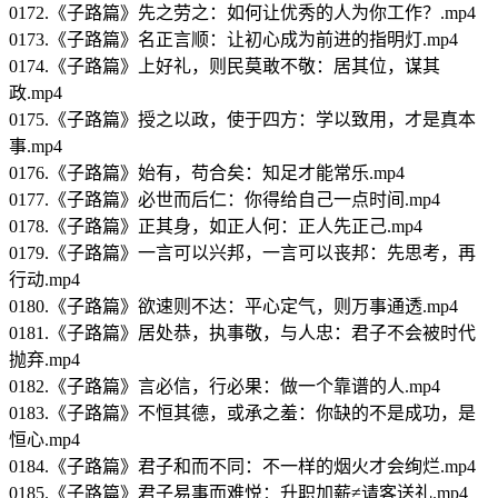
0172.《子路篇》先之劳之：如何让优秀的人为你工作？.mp4
0173.《子路篇》名正言顺：让初心成为前进的指明灯.mp4
0174.《子路篇》上好礼，则民莫敢不敬：居其位，谋其
政.mp4
0175.《子路篇》授之以政，使于四方：学以致用，才是真本
事.mp4
0176.《子路篇》始有，苟合矣：知足才能常乐.mp4
0177.《子路篇》必世而后仁：你得给自己一点时间.mp4
0178.《子路篇》正其身，如正人何：正人先正己.mp4
0179.《子路篇》一言可以兴邦，一言可以丧邦：先思考，再
行动.mp4
0180.《子路篇》欲速则不达：平心定气，则万事通透.mp4
0181.《子路篇》居处恭，执事敬，与人忠：君子不会被时代
抛弃.mp4
0182.《子路篇》言必信，行必果：做一个靠谱的人.mp4
0183.《子路篇》不恒其德，或承之羞：你缺的不是成功，是
恒心.mp4
0184.《子路篇》君子和而不同：不一样的烟火才会绚烂.mp4
0185.《子路篇》君子易事而难悦：升职加薪≠请客送礼.mp4