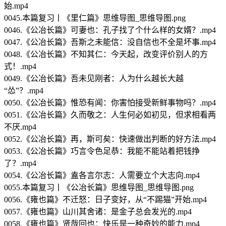
始.mp4
0045.本篇复习丨《里仁篇》思维导图_思维导图.png
0046.《公冶长篇》可妻也：孔子找了个什么样的女婿？.mp4
0047.《公冶长篇》吾斯之未能信：没自信也不全是坏事.mp4
0048.《公冶长篇》不知其仁：今天起，改变评价别人的方
式！.mp4
0049.《公冶长篇》吾未见刚者：人为什么越长大越
“怂”？.mp4
0050.《公冶长篇》惟恐有闻：你害怕接受新鲜事物吗？.mp4
0051.《公冶长篇》久而敬之：人生何必如初见，但求相看两
不厌.mp4
0052.《公冶长篇》再，斯可矣：快速做出判断的好方法.mp4
0053.《公冶长篇》巧言令色足恭：我能不能站着把钱挣
了？.mp4
0054.《公冶长篇》盍各言尔志：人需要立个大志向.mp4
0055.本篇复习丨《公冶长篇》思维导图_思维导图.png
0056.《雍也篇》不迁怒：日子变好，从“不踢猫”开始.mp4
0057.《雍也篇》山川其舍诸：是金子总会发光的.mp4
0058.《雍也篇》贤哉回也：快乐是一种奇妙的能力.mp4