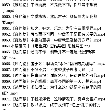
0059.《雍也篇》中道而废：不是做不到，你只是不想罢
了.mp4
0060.《雍也篇》文质彬彬，然后君子：颜值与内涵我都
要.mp4
0061.《雍也篇》知之、好之、乐之：为学有三重境界.mp4
0062.《雍也篇》可欺而不可罔：学做君子是很有必要的.mp4
0063.《雍也篇》中庸为至德：中庸就是及格万岁吗？.mp4
0064.本篇复习丨《雍也篇》思维导图_思维导图.png
0065.《述而篇》述而不作：创新并不一定是“创造新事
物”.mp4
0066.《述而篇》游于艺：职场会“杀死”有趣的灵魂吗？.mp4
0067.《述而篇》不愤不启：不要替孩子思考问题.mp4
0068.《述而篇》临事而惧：适度紧张，是对理想的敬仰.mp4
0069.《述而篇》在齐闻韶：离开齐国的第一天，想它.mp4
0070.《述而篇》求仁得仁：为什么这句话是座右铭里的网
红？.mp4
0071.《述而篇》于我如浮云：这种情况下，穷点比富好.mp4
0072.《述而篇》敏以求之：终于找到了“追上”孔子的好方