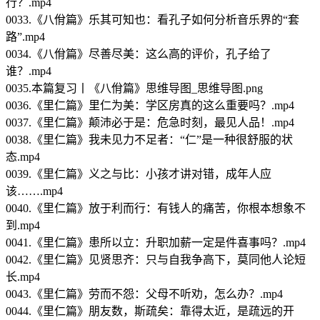
行？.mp4
0033.《八佾篇》乐其可知也：看孔子如何分析音乐界的“套
路”.mp4
0034.《八佾篇》尽善尽美：这么高的评价，孔子给了
谁？.mp4
0035.本篇复习丨《八佾篇》思维导图_思维导图.png
0036.《里仁篇》里仁为美：学区房真的这么重要吗？.mp4
0037.《里仁篇》颠沛必于是：危急时刻，最见人品！.mp4
0038.《里仁篇》我未见力不足者：“仁”是一种很舒服的状
态.mp4
0039.《里仁篇》义之与比：小孩才讲对错，成年人应
该…….mp4
0040.《里仁篇》放于利而行：有钱人的痛苦，你根本想象不
到.mp4
0041.《里仁篇》患所以立：升职加薪一定是件喜事吗？.mp4
0042.《里仁篇》见贤思齐：只与自我争高下，莫同他人论短
长.mp4
0043.《里仁篇》劳而不怨：父母不听劝，怎么办？.mp4
0044.《里仁篇》朋友数，斯疏矣：靠得太近，是疏远的开