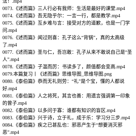
法！.mp4
0073.《述而篇》三人行必有我师：生活是最好的课堂.mp4
0074.《述而篇》吾无隐乎尔：一言一行，都是教学.mp4
0075.《述而篇》互乡难与言：接受对方的道歉，也是一门学
问.mp4
0076.《述而篇》闻过则喜：孔子这么“背锅”，真的太高级
了.mp4
0077.《述而篇》圣与仁，吾岂敢：孔子从来不敢说自己是“圣
人”.mp4
0078.《述而篇》子温而厉：书读多了，颜值都会变高.mp4
0079.本篇复习丨《述而篇》思维导图_思维导图.png
0080.《泰伯篇》恭而无礼则劳：“礼”是个宝，懂的人都说
好.mp4
0081.《泰伯篇》人之将死，其言也善：用遗言强调第一印象
的曾子.mp4
0082.《泰伯篇》以多问于寡：谁都有知识的盲区.mp4
0083.《泰伯篇》兴于诗，立于礼，成于乐：学习分三步.mp4
0084.《泰伯篇》疾之已甚乱也：邪恶产生于“想要消灭邪
恶”.mp4