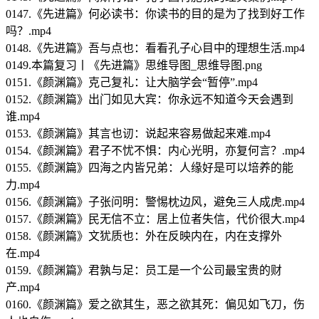
0147.《先进篇》何必读书：你读书的目的是为了找到好工作
吗？.mp4
0148.《先进篇》吾与点也：看看孔子心目中的理想生活.mp4
0149.本篇复习丨《先进篇》思维导图_思维导图.png
0151.《颜渊篇》克己复礼：让大脑学会“暂停”.mp4
0152.《颜渊篇》出门如见大宾：你永远不知道今天会遇到
谁.mp4
0153.《颜渊篇》其言也讱：说起来容易做起来难.mp4
0154.《颜渊篇》君子不忧不惧：内心光明，亦复何言？.mp4
0155.《颜渊篇》四海之内皆兄弟：人缘好是可以培养的能
力.mp4
0156.《颜渊篇》子张问明：警惕枕边风，避免三人成虎.mp4
0157.《颜渊篇》民无信不立：居上位者失信，代价很大.mp4
0158.《颜渊篇》文犹质也：外在反映内在，内在支撑外
在.mp4
0159.《颜渊篇》君孰与足：员工是一个公司最宝贵的财
产.mp4
0160.《颜渊篇》爱之欲其生，恶之欲其死：偏见如飞刀，伤