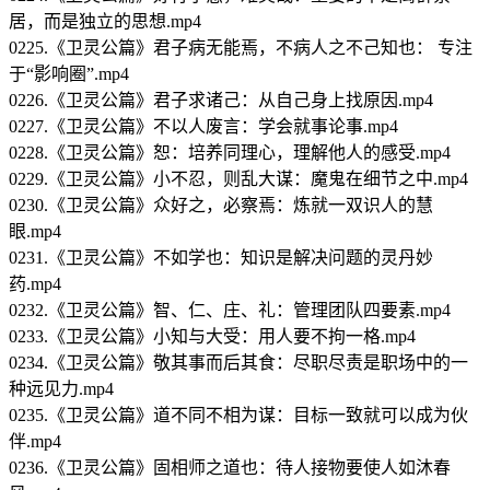
居，而是独立的思想.mp4
0225.《卫灵公篇》君子病无能焉，不病人之不己知也： 专注
于“影响圈”.mp4
0226.《卫灵公篇》君子求诸己：从自己身上找原因.mp4
0227.《卫灵公篇》不以人废言：学会就事论事.mp4
0228.《卫灵公篇》恕：培养同理心，理解他人的感受.mp4
0229.《卫灵公篇》小不忍，则乱大谋：魔鬼在细节之中.mp4
0230.《卫灵公篇》众好之，必察焉：炼就一双识人的慧
眼.mp4
0231.《卫灵公篇》不如学也：知识是解决问题的灵丹妙
药.mp4
0232.《卫灵公篇》智、仁、庄、礼：管理团队四要素.mp4
0233.《卫灵公篇》小知与大受：用人要不拘一格.mp4
0234.《卫灵公篇》敬其事而后其食：尽职尽责是职场中的一
种远见力.mp4
0235.《卫灵公篇》道不同不相为谋：目标一致就可以成为伙
伴.mp4
0236.《卫灵公篇》固相师之道也：待人接物要使人如沐春