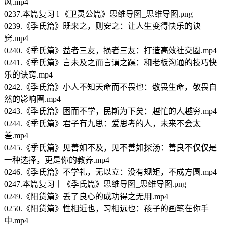
风.mp4
0237.本篇复习 l 《卫灵公篇》思维导图_思维导图.png
0239.《季氏篇》既来之，则安之：让人生变得快乐的诀
窍.mp4
0240.《季氏篇》益者三友，损者三友：打造高效社交圈.mp4
0241.《季氏篇》言未及之而言谓之躁：和老板沟通的技巧快
乐的诀窍.mp4
0242.《季氏篇》小人不知天命而不畏也：敬畏生命，敬畏自
然的影响圈.mp4
0243.《季氏篇》困而不学，民斯为下矣：越忙的人越穷.mp4
0244.《季氏篇》君子有九思：爱思考的人，未来不会太
差.mp4
0245.《季氏篇》见善如不及，见不善如探汤：善良不仅仅是
一种选择，更是你的教养.mp4
0246.《季氏篇》不学礼，无以立：没有规矩，不成方圆.mp4
0247.本篇复习丨《季氏篇》思维导图_思维导图.png
0249.《阳货篇》丢了良心的成功得之无用.mp4
0250.《阳货篇》性相近也，习相远也：孩子的画笔在你手
中.mp4