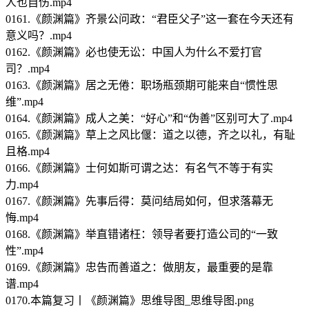
人也自伤.mp4
0161.《颜渊篇》齐景公问政：“君臣父子”这一套在今天还有
意义吗？.mp4
0162.《颜渊篇》必也使无讼：中国人为什么不爱打官
司？.mp4
0163.《颜渊篇》居之无倦：职场瓶颈期可能来自“惯性思
维”.mp4
0164.《颜渊篇》成人之美：“好心”和“伪善”区别可大了.mp4
0165.《颜渊篇》草上之风比偃：道之以德，齐之以礼，有耻
且格.mp4
0166.《颜渊篇》士何如斯可谓之达：有名气不等于有实
力.mp4
0167.《颜渊篇》先事后得：莫问结局如何，但求落幕无
悔.mp4
0168.《颜渊篇》举直错诸枉：领导者要打造公司的“一致
性”.mp4
0169.《颜渊篇》忠告而善道之：做朋友，最重要的是靠
谱.mp4
0170.本篇复习丨《颜渊篇》思维导图_思维导图.png