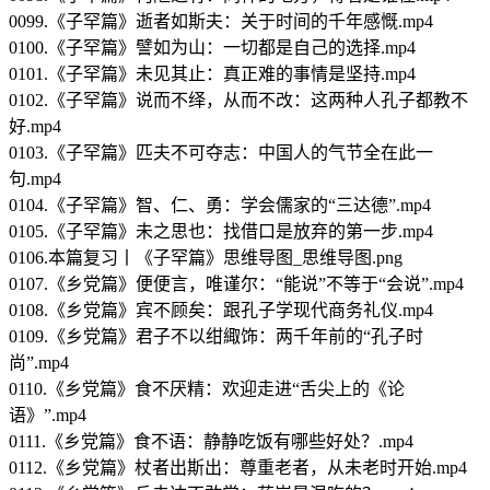
0099.《子罕篇》逝者如斯夫：关于时间的千年感慨.mp4
0100.《子罕篇》譬如为山：一切都是自己的选择.mp4
0101.《子罕篇》未见其止：真正难的事情是坚持.mp4
0102.《子罕篇》说而不绎，从而不改：这两种人孔子都教不
好.mp4
0103.《子罕篇》匹夫不可夺志：中国人的气节全在此一
句.mp4
0104.《子罕篇》智、仁、勇：学会儒家的“三达德”.mp4
0105.《子罕篇》未之思也：找借口是放弃的第一步.mp4
0106.本篇复习丨《子罕篇》思维导图_思维导图.png
0107.《乡党篇》便便言，唯谨尔：“能说”不等于“会说”.mp4
0108.《乡党篇》宾不顾矣：跟孔子学现代商务礼仪.mp4
0109.《乡党篇》君子不以绀緅饰：两千年前的“孔子时
尚”.mp4
0110.《乡党篇》食不厌精：欢迎走进“舌尖上的《论
语》”.mp4
0111.《乡党篇》食不语：静静吃饭有哪些好处？.mp4
0112.《乡党篇》杖者出斯出：尊重老者，从未老时开始.mp4