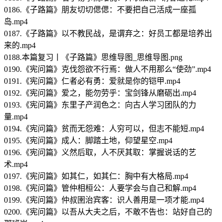
0186.《子路篇》朋友切切偲偲：不要把自己活成一座孤
岛.mp4
0187.《子路篇》以不教民战，是谓弃之：好员工都是培养出
来的.mp4
0188.本篇复习丨《子路篇》思维导图_思维导图.png
0190.《宪问篇》克伐怨欲不行焉：做人不用那么“使劲”.mp4
0191.《宪问篇》仁者必有勇：爱就是你的铠甲.mp4
0192.《宪问篇》爱之，能勿劳乎：宝剑锋从磨砺出.mp4
0193.《宪问篇》东里子产润色之：向古人学习团队的力
量.mp4
0194.《宪问篇》贫而无怨难：人穷可以，但志不能短.mp4
0195.《宪问篇》成人：脚踏土地，仰望星空.mp4
0196.《宪问篇》义然后取，人不厌其取：掌握说话的艺
术.mp4
0197.《宪问篇》如其仁，如其仁：胸中有大格局.mp4
0198.《宪问篇》管仲相桓公：人要学会与自己和解.mp4
0199.《宪问篇》仲叔圉治宾客：识人善用是一项才能.mp4
0200.《宪问篇》以吾从大夫之后，不敢不告也：站好自己的