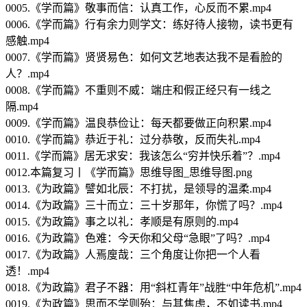
0005.《学而篇》敬事而信：认真工作，心反而不累.mp4
0006.《学而篇》行有余力则学文：练好待人接物，读书更有
感触.mp4
0007.《学而篇》贤贤易色：如何文艺地表达我不是看脸的
人？.mp4
0008.《学而篇》不重则不威：端庄和假正经只有一线之
隔.mp4
0009.《学而篇》温良恭俭让：每天都要做正向积累.mp4
0010.《学而篇》恭近于礼：过分恭敬，反而失礼.mp4
0011.《学而篇》居无求安：我该怎么“穷并快乐着”？.mp4
0012.本篇复习丨《学而篇》思维导图_思维导图.png
0013.《为政篇》譬如北辰：不打扰，是领导的温柔.mp4
0014.《为政篇》三十而立：三十岁那年，你慌了吗？.mp4
0015.《为政篇》事之以礼：孝顺是有原则的.mp4
0016.《为政篇》色难：今天你和父母“急眼”了吗？.mp4
0017.《为政篇》人焉廋哉：三个角度让你把一个人看
透！.mp4
0018.《为政篇》君子不器：用“斜杠青年”战胜“中年危机”.mp4
0019.《为政篇》思而不学则殆：与其焦虑，不如读书.mp4