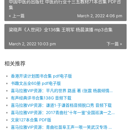
中国中医药出版社 中医药行业十三五教材71本合集 PDF合
集
« 上一篇
March 2, 2022 4:06 pm
梁晓声《人世间》全136集 王明军 杨晨演播 mp3合集
March 2, 2022 10:03 pm
下一篇 »
相关推荐
香港开读计划图书合集 pdf电子版
书趣文丛全60册 pdf电子版
喜马拉雅VIP资源：平凡的世界 路遥 著 (张震 杨晨倾情演绎,独家首发) 音频下载
有声经典评书合集138G 音频下载
喜马拉雅VIP资源：谦道1·于谦首档音频脱口秀 音频下载
喜马拉雅VIP资源：2017青曲社“十年一鉴”全国巡演一之生日大Party
文泉127本合集 PDF版
喜马拉雅VIP资源：青曲社苗阜王声一哏一笑武汉专场 音频下载