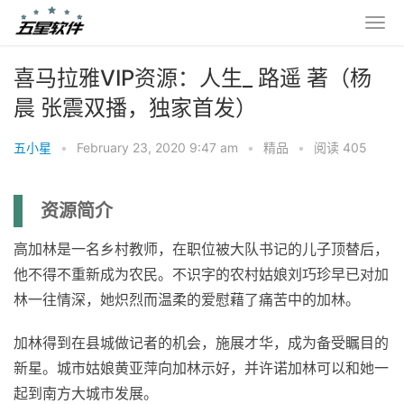
喜马拉雅VIP资源：人生_ 路遥 著（杨
晨 张震双播，独家首发）
五小星
•
February 23, 2020 9:47 am
•
精品
•
阅读 405
资源简介
高加林是一名乡村教师，在职位被大队书记的儿子顶替后，
他不得不重新成为农民。不识字的农村姑娘刘巧珍早已对加
林一往情深，她炽烈而温柔的爱慰藉了痛苦中的加林。
加林得到在县城做记者的机会，施展才华，成为备受瞩目的
新星。城市姑娘黄亚萍向加林示好，并许诺加林可以和她一
起到南方大城市发展。