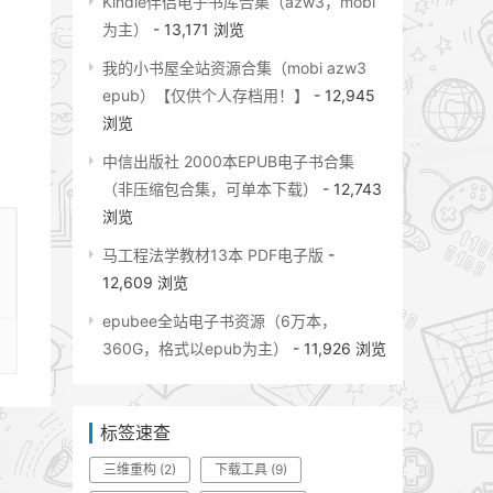
Kindle伴侣电子书库合集（azw3，mobi
为主）
- 13,171 浏览
我的小书屋全站资源合集（mobi azw3
epub）【仅供个人存档用！】
- 12,945
浏览
中信出版社 2000本EPUB电子书合集
（非压缩包合集，可单本下载）
- 12,743
浏览
马工程法学教材13本 PDF电子版
-
12,609 浏览
epubee全站电子书资源（6万本，
360G，格式以epub为主）
- 11,926 浏览
标签速查
三维重构
(2)
下载工具
(9)