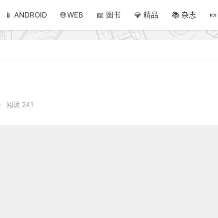
📱 ANDROID
🌐 WEB
📖 图书
💎 精品
📚 杂志

•
阅读 241