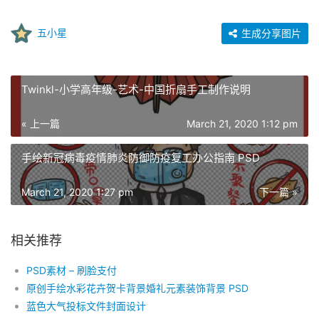
五小星
生成分享图片
Twinkl-小学高年级-艺术-中国折扇手工制作说明
« 上一篇
March 21, 2020 1:12 pm
手绘新冠病毒疫情肺炎防御防疫复工办公指南 PSD
March 21, 2020 1:27 pm
下一篇 »
相关推荐
PSD素材 – 刷脸支付
原创手绘水彩花卉贺卡背景婚礼元素装饰背景 PSD
蓝色大气投标文件封面设计