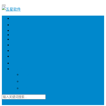
💻 WIN
💻 MAC
📱 IOS
📱 ANDROID
🌐 WEB
📖 图书
💎 精品
📚 杂志
🍬 邀请码
🔽 更多
📋 素材
⭐ 趣图
📧 资讯
登录
注册