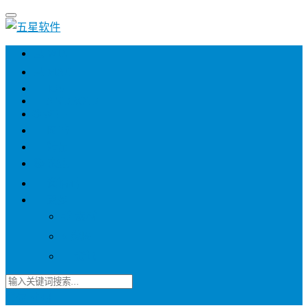
💻 WIN
💻 MAC
📱 IOS
📱 ANDROID
🌐 WEB
📖 图书
💎 精品
📚 杂志
🍬 邀请码
🔽 更多
📋 素材
⭐ 趣图
📧 资讯
登录
注册