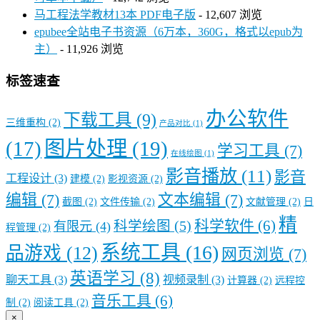
马工程法学教材13本 PDF电子版
- 12,607 浏览
epubee全站电子书资源（6万本，360G，格式以epub为
主）
- 11,926 浏览
标签速查
办公软件
下载工具
(9)
三维重构
(2)
产品对比
(1)
图片处理
(19)
(17)
学习工具
(7)
在线绘图
(1)
影音播放
(11)
影音
工程设计
(3)
建模
(2)
影视资源
(2)
编辑
(7)
文本编辑
(7)
截图
(2)
文件传输
(2)
文献管理
(2)
日
精
科学软件
(6)
科学绘图
(5)
有限元
(4)
程管理
(2)
系统工具
(16)
品游戏
(12)
网页浏览
(7)
英语学习
(8)
聊天工具
(3)
视频录制
(3)
计算器
(2)
远程控
音乐工具
(6)
制
(2)
阅读工具
(2)
×