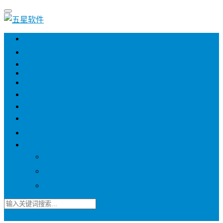
💻 WIN
💻 MAC
📱 IOS
📱 ANDROID
🌐 WEB
📖 图书
💎 精品
📚 杂志
🍬 邀请码
🔽 更多
📋 素材
⭐ 趣图
📧 资讯
登录
注册