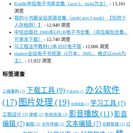
Kindle伴侣电子书库合集（azw3，mobi为主）
- 13,161
浏览
我的小书屋全站资源合集（mobi azw3 epub）【仅供个
人存档用！】
- 12,940 浏览
中信出版社 2000本EPUB电子书合集 （非压缩包合集，
可单本下载）
- 12,740 浏览
马工程法学教材13本 PDF电子版
- 12,606 浏览
epubee全站电子书资源（6万本，360G，格式以epub为
主）
- 11,922 浏览
标签速查
办公软件
下载工具
(9)
三维重构
(2)
产品对比
(1)
图片处理
(19)
(17)
学习工具
(7)
在线绘图
(1)
影音播放
(11)
影音
工程设计
(3)
建模
(2)
影视资源
(2)
编辑
(7)
文本编辑
(7)
截图
(2)
文件传输
(2)
文献管理
(2)
日