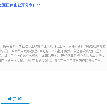
此资源已停止公开分享！**
交流之用，所有资料均为互联网上收集整理以及网友上传，软件和资料的版权归原开发
商业行为！若因私自散布造成法律问题，本站概不负责。若您喜欢该软件或资
任。其它用户上传软件或资料与本网站无关。 若任何单位或个人认为本站所提
时向本站书面反馈，我们在收到反馈后，将会在三个工作日内移除侵权内容。
赞
(0)