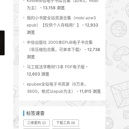
Kindle伴侣电子书库合集（azw3，mobi
为主）
- 13,158 浏览
我的小书屋全站资源合集（mobi azw3
epub）【仅供个人存档用！】
- 12,933
浏览
中信出版社 2000本EPUB电子书合集
（非压缩包合集，可单本下载）
- 12,738
»
浏览
马工程法学教材13本 PDF电子版
-
12,603 浏览
epubee全站电子书资源（6万本，
360G，格式以epub为主）
- 11,915 浏览
标签速查
三维重构
(2)
下载工具
(9)