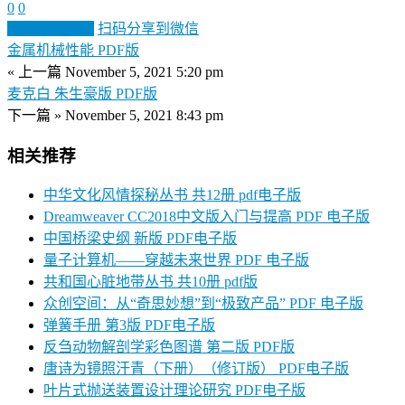
0
0
生成分享图片
扫码分享到微信
金属机械性能 PDF版
« 上一篇
November 5, 2021 5:20 pm
麦克白 朱生豪版 PDF版
下一篇 »
November 5, 2021 8:43 pm
相关推荐
中华文化风情探秘丛书 共12册 pdf电子版
Dreamweaver CC2018中文版入门与提高 PDF 电子版
中国桥梁史纲 新版 PDF电子版
量子计算机——穿越未来世界 PDF 电子版
共和国心脏地带丛书 共10册 pdf版
众创空间：从“奇思妙想”到“极致产品” PDF 电子版
弹簧手册 第3版 PDF电子版
反刍动物解剖学彩色图谱 第二版 PDF版
唐诗为镜照汗青（下册）（修订版） PDF电子版
叶片式抛送装置设计理论研究 PDF电子版