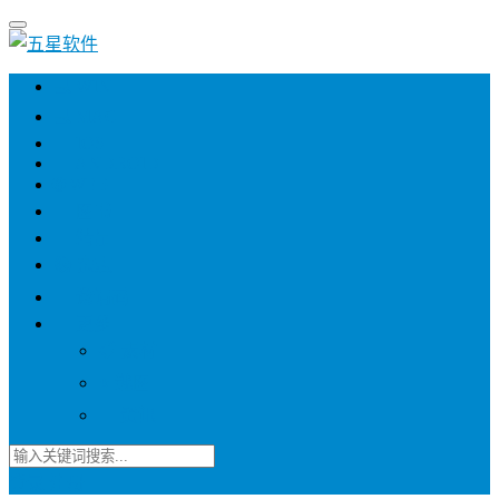
💻 WIN
💻 MAC
📱 IOS
📱 ANDROID
🌐 WEB
📖 图书
💎 精品
📚 杂志
🍬 邀请码
🔽 更多
📋 素材
⭐ 趣图
📧 资讯
登录
注册