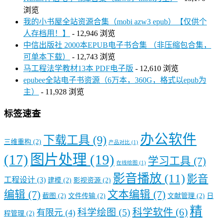
浏览
我的小书屋全站资源合集（mobi azw3 epub）【仅供个
人存档用！】
- 12,946 浏览
中信出版社 2000本EPUB电子书合集 （非压缩包合集，
可单本下载）
- 12,743 浏览
马工程法学教材13本 PDF电子版
- 12,610 浏览
epubee全站电子书资源（6万本，360G，格式以epub为
主）
- 11,928 浏览
标签速查
办公软件
下载工具
(9)
三维重构
(2)
产品对比
(1)
图片处理
(19)
(17)
学习工具
(7)
在线绘图
(1)
影音播放
(11)
影音
工程设计
(3)
建模
(2)
影视资源
(2)
编辑
(7)
文本编辑
(7)
截图
(2)
文件传输
(2)
文献管理
(2)
日
精
科学软件
(6)
科学绘图
(5)
有限元
(4)
程管理
(2)