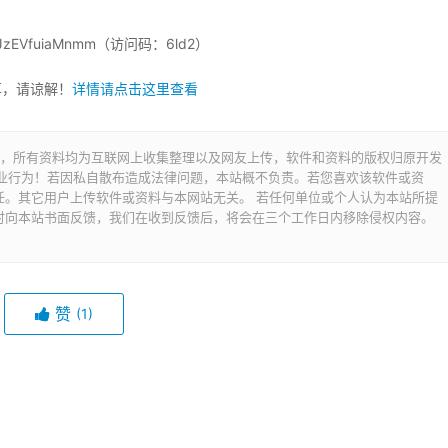
ode=JzEVfuiaMnmm（访问码：6ld2）
享，请谅解！
详情请点击这里查看
交流之用，所有资料均为互联网上收集整理以及网友上传，软件和资料的版权归原开发
商业行为！若因私自散布造成法律问题，本站概不负责。若您喜欢该软件或资
任。其它用户上传软件或资料与本网站无关。 若任何单位或个人认为本站所提
时向本站书面反馈，我们在收到反馈后，将会在三个工作日内移除侵权内容。
赞
(1)