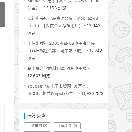
Kindle伴侣电子书库合集（azw3，mobi
为主）
- 13,168 浏览
我的小书屋全站资源合集（mobi azw3
»
epub）【仅供个人存档用！】
- 12,943
浏览
中信出版社 2000本EPUB电子书合集
（非压缩包合集，可单本下载）
- 12,742
浏览
马工程法学教材13本 PDF电子版
-
12,607 浏览
epubee全站电子书资源（6万本，
360G，格式以epub为主）
- 11,926 浏览
标签速查
三维重构
(2)
下载工具
(9)