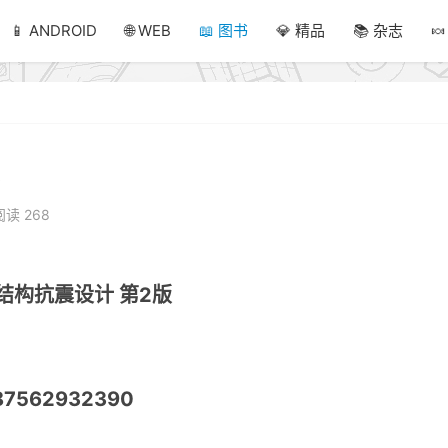
📱 ANDROID
🌐 WEB
📖 图书
💎 精品
📚 杂志

版
阅读 268
结构抗震设计 第2版
87562932390