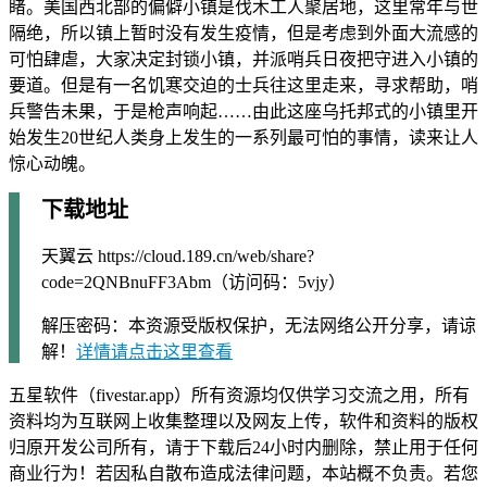
睹。美国西北部的偏僻小镇是伐木工人聚居地，这里常年与世
隔绝，所以镇上暂时没有发生疫情，但是考虑到外面大流感的
可怕肆虐，大家决定封锁小镇，并派哨兵日夜把守进入小镇的
要道。但是有一名饥寒交迫的士兵往这里走来，寻求帮助，哨
兵警告未果，于是枪声响起……由此这座乌托邦式的小镇里开
始发生20世纪人类身上发生的一系列最可怕的事情，读来让人
惊心动魄。
下载地址
天翼云 https://cloud.189.cn/web/share?
code=2QNBnuFF3Abm（访问码：5vjy）
解压密码：本资源受版权保护，无法网络公开分享，请谅
解！
详情请点击这里查看
五星软件（fivestar.app）所有资源均仅供学习交流之用，所有
资料均为互联网上收集整理以及网友上传，软件和资料的版权
归原开发公司所有，请于下载后24小时内删除，禁止用于任何
商业行为！若因私自散布造成法律问题，本站概不负责。若您