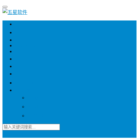
💻 WIN
💻 MAC
📱 IOS
📱 ANDROID
🌐 WEB
📖 图书
💎 精品
📚 杂志
🍬 邀请码
🔽 更多
📋 素材
⭐ 趣图
📧 资讯
登录
注册