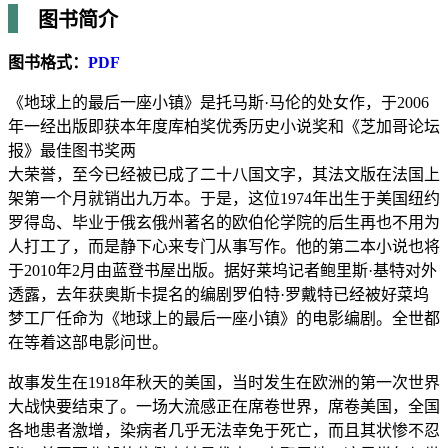
图书简介
图书格式：
PDF
《地球上的最后一座小镇》是托马斯·马伦的处女作，于2006
年一经出版即获本年度库柏奖优秀历史小说奖和《芝加哥论坛
报》最佳图书奖两
大荣誉，至今已经被已成了二十八国文字，其法文版在法国上
架第一个月就销出九万本。于是，这位1974年出生于美国纽约
罗得岛、毕业于俄玄俄州著名的欧伯伦学院的后生再也不用为
人打工了，而是静下心来专门从事写作。他的第二本小说也将
于2010年2月由蓝登书屋出版。据好莱坞记者鲍里斯·基特对外
透露，去年获奥斯卡提名的编剧罗伯特·罗戴特已经被好菜坞
梦工厂任命为《地球上的最后一座小镇》的电影编剧。全世都
在等着这部电影问世。
故事发生在1918年秋天的美国，当时发生在欧洲的第一次世界
大战快要结束了。一场大流感正在席卷世界，席卷美国，全国
各地患者激增，染病者几乎无法幸免于死亡，而且其状惨不忍