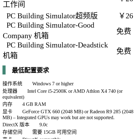
工作间
PC Building Simulator超频版
￥26
PC Building Simulator-Good
免费
Company 机箱
PC Building Simulator-Deadstick
免费
机箱
最低配置要求
操作系统 Windows 7 or higher
处理器 Intel Core i5-2500K or AMD Athlon X4 740 (or
equivalent)
内存 4 GB RAM
显卡 GeForce GTX 660 (2048 MB) or Radeon R9 285 (2048
MB) – Integrated GPUs may work but are not supported.
DirectX 版本 9.0c
存储空间 需要 15GB 可用空间