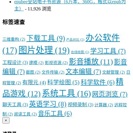
epubee全站电子书资源（6万本，360G，格式以epub为
主）
- 11,926 浏览
标签速查
办公软件
下载工具
(9)
三维重构
(2)
产品对比
(1)
图片处理
(19)
(17)
学习工具
(7)
在线绘图
(1)
影音播放
(11)
影音
工程设计
(3)
建模
(2)
影视资源
(2)
编辑
(7)
文本编辑
(7)
截图
(2)
文件传输
(2)
文献管理
(2)
日
精
科学软件
(6)
科学绘图
(5)
有限元
(4)
程管理
(2)
系统工具
(16)
品游戏
(12)
网页浏览
(7)
英语学习
(8)
聊天工具
(3)
视频录制
(3)
计算器
(2)
远程控
音乐工具
(6)
制
(2)
阅读工具
(2)
×