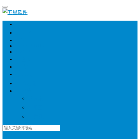
💻 WIN
💻 MAC
📱 IOS
📱 ANDROID
🌐 WEB
📖 图书
💎 精品
📚 杂志
🍬 邀请码
🔽 更多
📋 素材
⭐ 趣图
📧 资讯
登录
注册